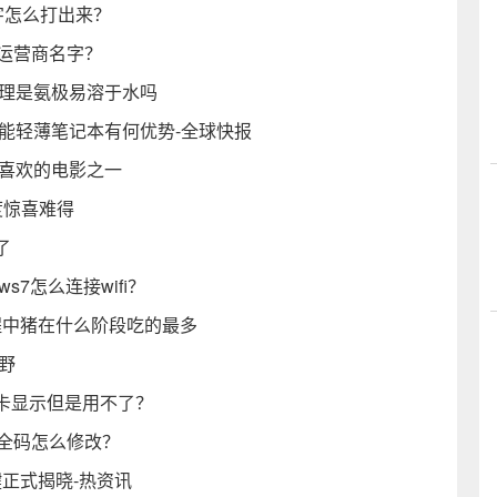
字怎么打出来？
运营商名字？
原理是氨极易溶于水吗
能轻薄笔记本有何优势-全球快报
最喜欢的电影之一
度惊喜难得
了
ws7怎么连接wifi？
程中猪在什么阶段吃的最多
野
卡显示但是用不了？
全码怎么修改？
键正式揭晓-热资讯