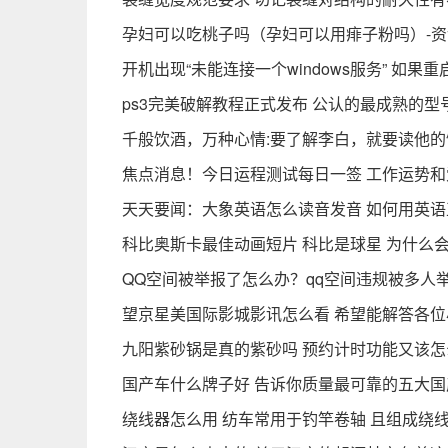
孕妇可以吃桃子吗（孕妇可以用痱子粉吗）-
开机出现“未能连接一个windows服务” 如
ps3完美破解教程正式发布 公认的最成熟的型
千般饮酒，万种心情:要了解李白，就要读他的
焦点消息！今日运程测试每日一签 工作运势
天天要闻：大象英语怎么读音发音 如何用英
科比奥斯卡最佳动画短片 科比是球星 为什么
QQ空间被举报了怎么办？qq空间违规被多人
望京星美国际影城影讯怎么看 希望能解答各
九阳紫砂锅是真的紫砂吗 预约计时功能又该怎
国产车什么牌子好 告诉你质量最可靠的五大
绕线器怎么用 纺车常用于钓竿卷轴 且组成绕