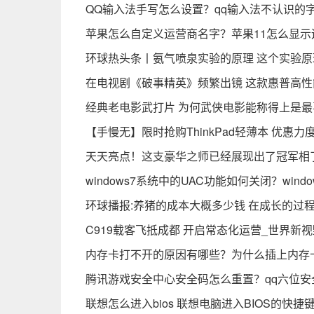
QQ输入法手写怎么设置？qq输入法不认识的
苹果怎么自定义运营商名字？苹果11怎么显示
环球热头条丨氨气喷泉实验的原理 这个实验
在电视剧《破事精英》频繁出镜 这款惠普高性
经典老电影武打片 为何武侠电影能称得上是
【手慢无】限时抢购ThinkPad轻薄本 优惠力
天天亮点！这支豪华之师已经展现出了冠军相
windows7系统中的UAC功能如何关闭？windo
环球播报:养猪的成本大概多少钱 在成长的过
C919载客飞抵成都 开启常态化运营_世界新视
内存卡打不开的原因有哪些？为什么插上内存
腾讯游戏安全中心安全码怎么重置？qq六位安
联想怎么进入bios 联想电脑进入BIOS的快捷