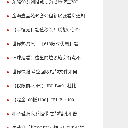
荣耀90系列搭载创新动脉仿生VC：...
金海壹品苑49套公租新房源看房通知
【手慢无】超值秒杀！联想小新Pr...
世界热资讯！【618限时优惠】超...
环球速看：这里的垃圾箱房有点不...
世界快报:清空回收站的文件如何...
【仅限前4小时】JBL Bar9.1杜比...
【定金100抵1100】JBL Bar 100...
椰子鞋怎么系鞋带 它的鞋孔和普...
老黄携「超级GPU」炸场！E级AI超...