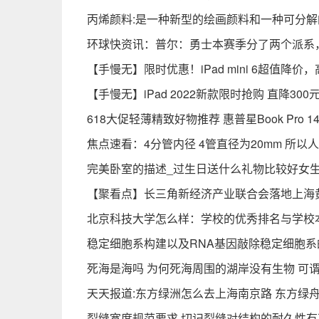
丙烯颜料:是一种新型的绘画颜料和一种可分解
环球快资讯：普尔：勇士本赛季分了两个派系
【手慢无】限时优惠！iPad mini 6超值降
【手慢无】iPad 2022新款限时抢购 直降30
618大促轻薄精致好物推荐 惠普星Book Pro 
焦点速看：4分管内径 4管直径为20mm 所以
完美卧室的描述_过生日送什么礼物比较好女生
【聚看点】长三角新经济产业联合会落地上海黄
北京科技大学怎么样：学校的优秀排名与学校
稳定细胞系构建以及RNA基因敲除稳定细胞系
死海是海吗 为何死海周围的湖岸没有生物 可
天天报道:东方绿洲怎么去上海南京路 东方绿
裂缝宽度规范要求 切记裂缝对结构的耐久性有