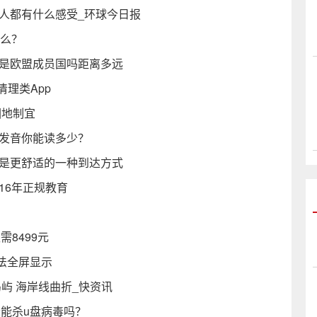
人都有什么感受_环球今日报
什么？
麦是欧盟成员国吗距离多远
清理类App
因地制宜
和发音你能读多少？
机是更舒适的一种到达方式
16年正规教育
需8499元
法全屏显示
屿 海岸线曲折_快资讯
D32能杀u盘病毒吗？