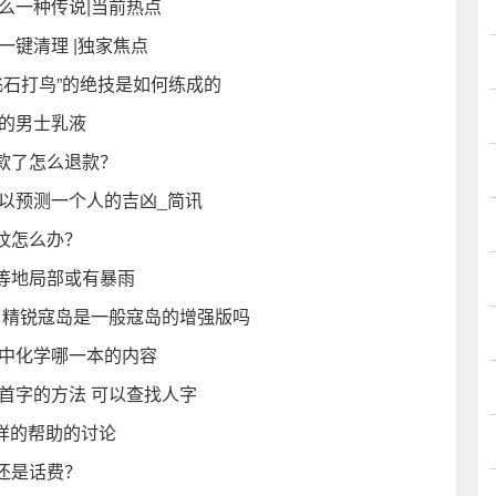
么一种传说|当前热点
一键清理 |独家焦点
飞石打鸟”的绝技是如何练成的
荐的男士乳液
款了怎么退款？
以预测一个人的吉凶_简讯
纹怎么办？
等地局部或有暴雨
 精锐寇岛是一般寇岛的增强版吗
高中化学哪一本的内容
首字的方法 可以查找人字
么样的帮助的讨论
还是话费？