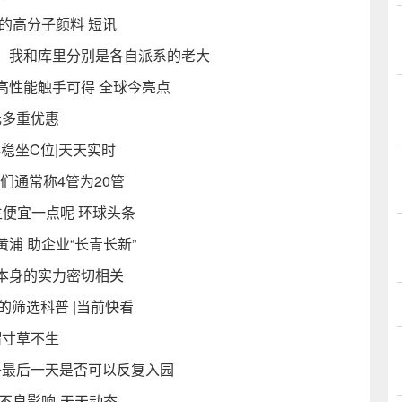
的高分子颜料 短讯
，我和库里分别是各自派系的老大
价，高性能触手可得 全球今亮点
0元多重优惠
14稳坐C位|天天实时
人们通常称4管为20管
便宜一点呢 环球头条
浦 助企业“长青长新”
本身的实力密切相关
的筛选科普 |当前快看
谓寸草不生
舟最后一天是否可以反复入园
不良影响-天天动态