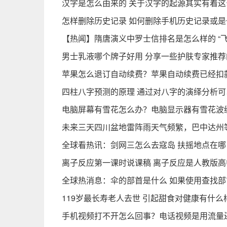
汉字是怎么由来的 关于汉字的起源其实有着这
怎样删除历史记录 如何删除手机历史记录或是
【热闻】隋唐演义中罗士信排名是怎么样的 “
男士乳液哪个牌子好用 分享一些护肤专家推
苹果怎么退订自动续费？苹果自动续费已经扣
四柱八字预测的原理 通过对八字的演绎分析可
电脑屏幕有雪花怎么办？电脑显示器有雪花波
​未来三天四川盆地雷阵雨天气频繁，巴中达州
全球看热讯：剑网三怎么去寇岛 扶摇地点在哪
离子反应第一课时说课稿 离子反应是人教版
全球热消息：伞的部首是什么 如果使用查找部
119岁最长寿老人去世 引起甜食对健康有什
手机视频打不开怎么回事？电话视频是用流量