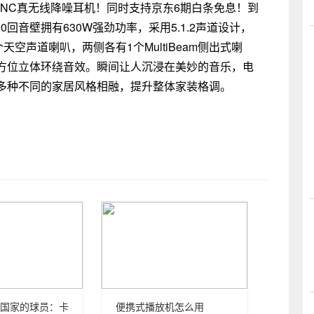
ini NC真无线降噪耳机！同时支持京东6期白条免息！到
0回音壁拥有630W强劲功率，采用5.1.2声道设计，
空声道喇叭，两侧各有1个MultiBeam侧出式喇
°全方位立体环绕音效。瞬间让人沉浸在美妙的音乐，电
多种不同的家居风格相融，提升整体家装格调。
国家的球员：卡
便携式播放机怎么用