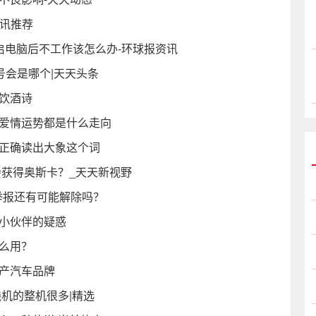
资讯推荐
果重启电脑后不工作该怎么办-环球报资讯
号会是哪个|天天头条
饮酒诗
和爱情运势都是什么走向
语正确读出大象这个词
会获得奥斯卡？_天天新视野
举报还有可能解除吗？
位小伙伴的疑惑
么用？
国产汽车品牌
线机的整机很多|精选