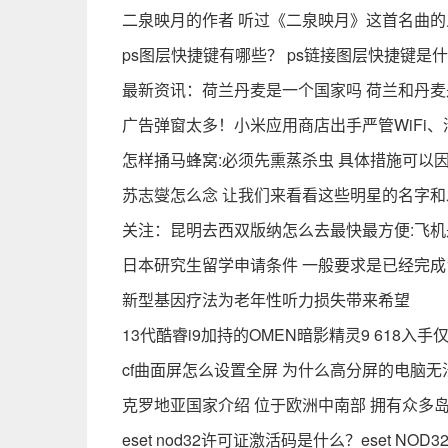
二泉映月的作者 听过《二泉映月》这首名曲的
ps图层快捷键有哪些？ ps链接图层快捷键是
最新资讯：荷兰丹麦是一个国家吗 荷兰和丹
广告弹窗太多！小米应用商店出手严管WiFi、
怎样捅马蜂窝:必须先熏蒸杀虫 具体措施可以
苏志燮怎么念 让我们来看看这些明星的名字
关注：昆明去西双版纳怎么去最快最方便:飞
日本研究生留学申请条件 一般要求是已经完成
新型基因疗法为老年性听力损失带来希望
13代酷睿i9加持的OMEN暗影精灵9 618入手仅
cf曲面屏怎么设置全屏 为什么高分屏的电脑无
克罗地亚国家介绍 位于欧洲中南部 拥有众多岛
eset nod32许可证激活码是什么？eset NO