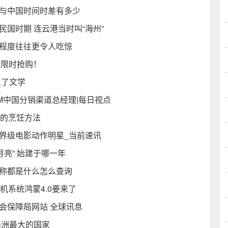
间与中国时间时差有多少
国时期 连云港当时叫“海州”
迎程度往往更令人吃惊
超值限时抢购！
上了文学
M中国分销渠道总经理|每日视点
物的烹饪方法
界级电影动作明星_当前速讯
月亮” 始建于哪一年
名称都是什么怎么查询
机系统鸿蒙4.0要来了
会保障局网站 全球讯息
美洲最大的国家