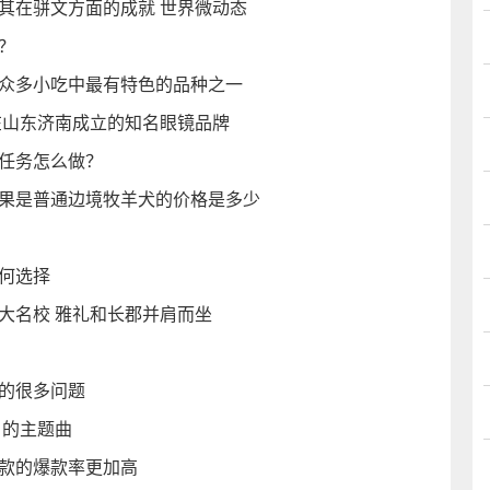
其在骈文方面的成就 世界微动态
键？
都众多小吃中最有特色的品种之一
年在山东济南成立的知名眼镜品牌
的任务怎么做？
如果是普通边境牧羊犬的价格是多少
何选择
大名校 雅礼和长郡并肩而坐
版的很多问题
》的主题曲
一款的爆款率更加高