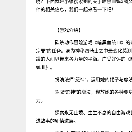
呢？下面就是小编搜索到的关于暗黑血统3图文攻
件的相关信息，我们一起来看一下吧！
【游戏介绍】
砍杀动作冒险游戏《暗黑血统 III》的
宗罪”的任务。身为神秘四骑士之中最变化莫
躏的人间界带来各力量的平衡。广受好评的《
统 III》。
扮演法师“怒神”，运用她的鞭子与魔法
驾驭“怒神”的魔法，释放她的各种变身
力。
探索永无止境、生生不息的自由游戏世界
进故事的剧情进展。