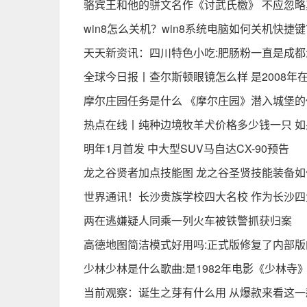
骆宾王和他的骈文名作《讨武氏檄》 不应忽略
win8怎么关机？win8系统电脑如何关机快捷
天天新资讯：四川特色小吃:肥肠粉一直是成
全球今日报丨查尔斯顿眼镜怎么样 是2008
摩尔庄园任务是什么 《摩尔庄园》潜入城堡
热点在线丨纯种边境牧羊犬价格多少钱一只 
明年1月首发 中大型SUV马自达CX-90预告
龙之谷贤者加点技能图 龙之谷圣贤技能装备如
世界通讯！长沙贵族学校四大名校 作为长沙四
两在逃嫌疑人同乘一列火车被铁警抓获归案
高德地图简洁模式好用吗:正式版修复了内部
少林少林是什么歌曲:是1982年电影《少林寺
当前观察：诞生之芽有什么用 从爆款来看这