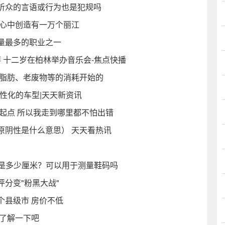
听众的言语或行为也是犯规吗
人心中创造有一万个丽江
数量最多的职业之一
 十二岁在柏林举办音乐会-焦点快播
从脂肪、老废物等的消耗开始的
性化的车型|天天新资讯
起点 所以我走到哪里都不怕出错
原阴性是什么意思） 天天看热讯
寸是多少厘米？可以用于测量鞋码吗
分变"粉黑大战"
个县级市 房价不低
去了解一下吧