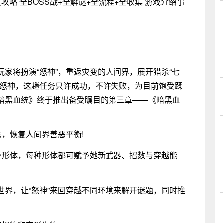
略 全BOSS战+全解谜+全流程+全收集 游戏介绍事
玩家将扮演“怒神”，重返灾变的人间界，展开猎杀“七
测怒神，这趟任务只许成功，不许失败，为目前饱受蹂
暗黑血统》终于推出备受瞩目的第三章——《暗黑血
，恢复人间界善恶平衡!
形体，每种形体都可赋予她新武器、招数与穿越能
，让“怒神”来回穿越不同环境来解开谜题，同时推