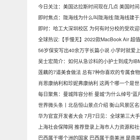
今日关注：美国达拉斯时间现在几点 美国时
即时焦点：陇海线为什么叫陇海线:陇海线建于民
即时：哈工大深圳校区 为何有时分校的受欢
全球热议:【手慢无】2022款MacBook Air 
56岁保安写出40余万字长篇小说 小学时就爱
吴士宏简介：如何从急诊科的小护士到成为IB
莲藕的7道美食做法 总有7种你喜欢的专属食
肖恩康纳利和珍妮弗康纳利 这两个哪一个是世
每日聚焦：曼城阵容分析 曼城”为什么绰号“蓝
世界微头条丨北岳恒山景点介绍 衡山风景区
华为官宣开发者大会 7月7日见：全球第三大手
上海社会保障网 推荐登录上海市人力资源和社
巴西属于哪个洲的国家 巴西属于南美洲 是南