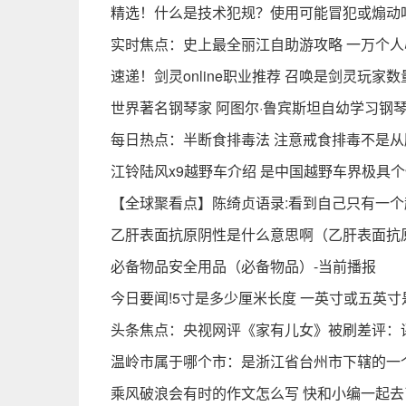
精选！什么是技术犯规？使用可能冒犯或煽动
实时焦点：史上最全丽江自助游攻略 一万个
速递！剑灵online职业推荐 召唤是剑灵玩家
世界著名钢琴家 阿图尔·鲁宾斯坦自幼学习钢琴
每日热点：半断食排毒法 注意戒食排毒不是
江铃陆风x9越野车介绍 是中国越野车界极具个
【全球聚看点】陈绮贞语录:看到自己只有一个
乙肝表面抗原阴性是什么意思啊（乙肝表面抗
必备物品安全用品（必备物品）-当前播报
今日要闻!5寸是多少厘米长度 一英寸或五英
头条焦点：央视网评《家有儿女》被刷差评：评
温岭市属于哪个市：是浙江省台州市下辖的一
乘风破浪会有时的作文怎么写 快和小编一起