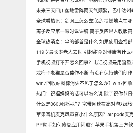
​未来三天四川盆地雷阵雨天气频繁，巴中达州
全球看热讯：剑网三怎么去寇岛 扶摇地点在哪
离子反应第一课时说课稿 离子反应是人教版
全球热消息：伞的部首是什么 如果使用查找部
119岁最长寿老人去世 引起甜食对健康有什
手机视频打不开怎么回事？电话视频是用流量
龙梅子老猫是否佳作不断 有没有保持他们创
win7回收站图标消失不见了怎么办？win7回
热门：祝福妈妈的话可以怎么说 除了祝你节
什么是360网速保护？宽带网速提高对游戏延
苹果耳机麦克风声音小什么原因？air pods
PP助手如何修复应用闪退？苹果手机第三方