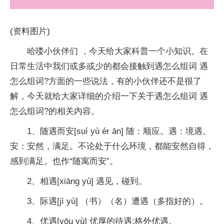
(资料图片)
哈喽小伙伴们 ，今天给大家科普一个小知识。在
日常生活中我们或多或少的都会接触到遇怎么组词 遇
怎么组词?方面的一些说法，有的小伙伴还不是很了
解，今天就给大家详细的介绍一下关于遇怎么组词 遇
怎么组词?的相关内容。
1、随遇而安[suí yù ér ān] 随：顺应。遇：境遇。
安：安然，满足。不论处于什么环境，都能安然自得，
感到满足。也作“随寓而安”。
2、相遇[xiāng yù] 遇见，碰到。
3、际遇[jì yù] （书）（名）遭遇（多指好的）。
4、优遇[yōu yù] 优厚的待遇;格外优遇。