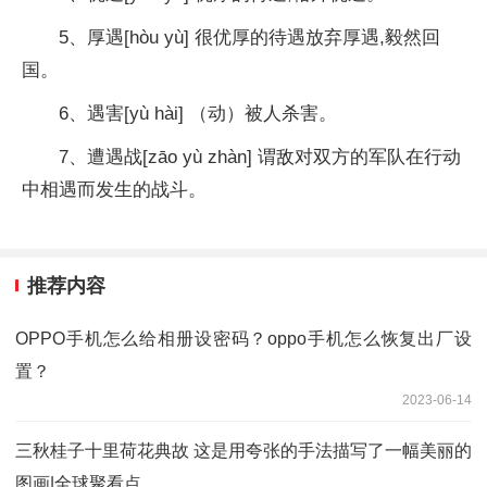
5、厚遇[hòu yù] 很优厚的待遇放弃厚遇,毅然回
国。
6、遇害[yù hài] （动）被人杀害。
7、遭遇战[zāo yù zhàn] 谓敌对双方的军队在行动
中相遇而发生的战斗。
推荐内容
OPPO手机怎么给相册设密码？oppo手机怎么恢复出厂设
置？
2023-06-14
三秋桂子十里荷花典故 这是用夸张的手法描写了一幅美丽的
图画|全球聚看点