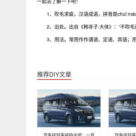
一起去了解一下吧！
1、吹毛求疵，汉语成语，拼音是chuī má
2、出处。出自《韩非子·大体》：“不吹
3、用法。常用作作谓语、定语、宾语；
推荐DIY文章
现象级轻客福特全顺：一直
现象级轻客