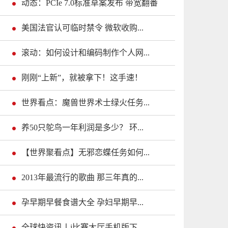
动态：PCIe 7.0标准草案发布 带宽翻番
美国法官认可临时禁令 微软收购...
滚动：如何设计和编码制作个人网...
刚刚“上新”，就被拿下！这手速！
世界看点：魔兽世界术士绿火任务...
养50只鸵鸟一年利润是多少？ 环...
【世界聚看点】无邪恋蝶任务如何...
2013年最流行的歌曲 那三年真的...
孕早期早餐食谱大全 孕妇早期早...
全球快资讯丨j比赛大厅手机版下...