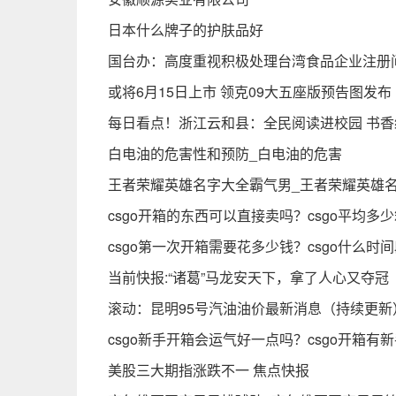
日本什么牌子的护肤品好
国台办：高度重视积极处理台湾食品企业注册
或将6月15日上市 领克09大五座版预告图发布
每日看点！浙江云和县：全民阅读进校园 书
白电油的危害性和预防_白电油的危害
王者荣耀英雄名字大全霸气男_王者荣耀英雄
csgo开箱的东西可以直接卖吗？csgo平均多
csgo第一次开箱需要花多少钱？csgo什么时
当前快报:“诸葛”马龙安天下，拿了人心又夺冠
滚动：昆明95号汽油油价最新消息（持续更新
csgo新手开箱会运气好一点吗？csgo开箱有
美股三大期指涨跌不一 焦点快报