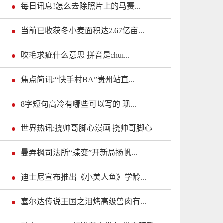
每日讯息!怎么去除照片上的马赛...
当前已收获冬小麦面积达2.67亿亩...
吹毛求疵什么意思 拼音是chuī...
焦点简讯:“快手村BA”贵州站直...
8字短句高冷有哪些可以写的 现...
世界热讯:挠帅哥脚心漫画 挠帅哥脚心
曼弄枫司法所“蝶变”开新局扬帆...
迪士尼宣布推出《小美人鱼》学龄...
塞尔达传说王国之泪烤高级兽肉有...