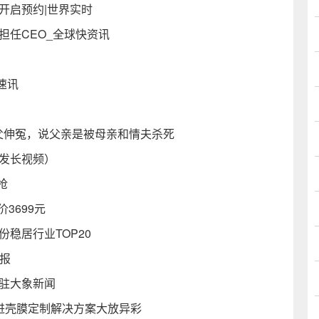
开启预约|世界实时
担任CEO_全球快资讯
）
速讯
父伸冤，说父亲是被母亲和情夫杀死
么发长视频）
抢
3699元
稳居行业TOP20
播报
入驻大象新闻
，先进壳膜定制解决方案大放异彩