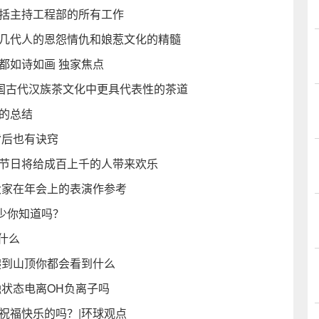
包括主持工程部的所有工作
族几代人的恩怨情仇和娘惹文化的精髓
都如诗如画 独家焦点
中国古代汉族茶文化中更具代表性的茶道
的总结
背后也有诀窍
 节日将给成百上千的人带来欢乐
大家在年会上的表演作参考
少你知道吗？
是什么
爬到山顶你都会看到什么
融状态电离OH负离子吗
祝福快乐的吗？|环球观点