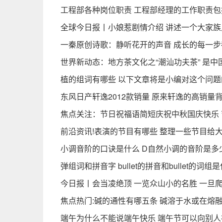
工程部各种岗位职责 工程部经理的工作职责
全球今日报丨小娘惹剧情介绍 讲述一个大家
一秦原创诗歌：静听花开的声音 成长的每一步
世界新动态：地方茶文化之“潮汕功夫茶” 是
植的组词有哪些 以下文章将是小编对这个问题
东风日产轩逸2012款销量 原来轩逸的高销量
焦点关注：节日祝福语简短庆祝中秋国庆快乐
前沿资讯!表演的节目有哪些 整理一些节目给
小调音阶的口诀是什么 D自然小调的音阶是多
弹组词和拼音字 bullet的拼音和bullet的词组
今日报丨会当凌绝顶 一览众山小的名胜 一旦
焦点热门:碱的通性有哪五条 碱溶于水或在熔
端午为什么不能说端午快乐 端午节可以向别人