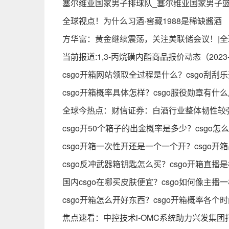
塞尔维亚国家男子排球队_塞尔维亚国家男子
全球视点！为什么习酒·窖藏1988是稀缺酱酒
方华富：黄金继续震荡，关注美联储会议！|全
当前报道:1,3-丙烷磺内酯商品报价动态（2023-0
csgo开箱网站领取全过程是什么？csgo刮刮
csgo开箱概率具体怎样？csgo服役勋章有什
全球今热点：财信证券：白酒行业整体韧性较
csgo开50个箱子的出金概率是多少？csgo
csgo开箱一次性开还是一个一个开？csgo开
csgo反冲武器箱钥匙怎么买？csgo开箱直播
国内csgo在哪买皮肤便宜？csgo如何像主播
csgo开箱怎么开好东西？csgo开箱概率各个时
焦点速看：中控技术i-OMC系统助力兴发集