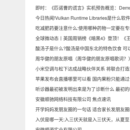
即时：《匹诺曹的谎言》实机预告概览：Demo
今日热闻!Vulkan Runtime Libraries是什
吃减肥药要注意什么:使用哪种药物一定要在
全球微动态丨英国周销榜《暗黑4》登顶！《
酸汤子是什么?酸汤是中国东北的特色饮食 可
周华健的朋友原唱（周华健的朋友原唱歌词？
小米空调与松下达成战略伙伴关系 将联合打造
苹果发布会直播哪里可以看 国内果粉只能通
听诊器最初被发明出来是为了诊断什么 最初的
安徽顺驰网络科技有限公司 焦点速讯
开学妈妈发朋友圈的一句话 适合家长发朋友
入伏是哪一天:入三伏天就是入三伏天，从夏至
安徽顺源实业有限公司