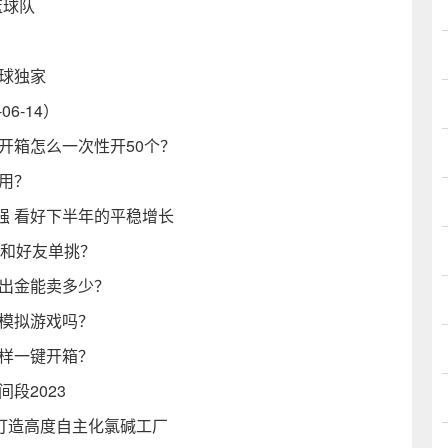
篮球队
球独家
6-14）
乐开箱怎么一次性开50个？
么用？
强 看好下半年的平稳增长
怎么和好友单挑？
箱出金能卖多少？
是模拟游戏吗？
一样一键开箱？
间段2023
团打造高度自主化氯碱工厂