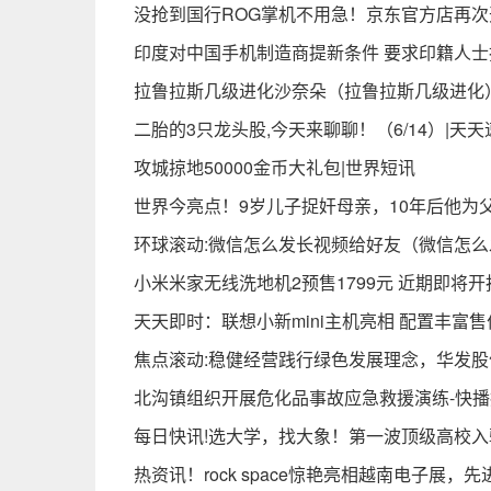
没抢到国行ROG掌机不用急！京东官方店再次
印度对中国手机制造商提新条件 要求印籍人士
拉鲁拉斯几级进化沙奈朵（拉鲁拉斯几级进化
二胎的3只龙头股,今天来聊聊！（6/14）|天天
攻城掠地50000金币大礼包|世界短讯
世界今亮点！9岁儿子捉奸母亲，10年后他为
环球滚动:微信怎么发长视频给好友（微信怎
小米米家无线洗地机2预售1799元 近期即将开
天天即时：联想小新mini主机亮相 配置丰富售价
焦点滚动:稳健经营践行绿色发展理念，华发股份
​北沟镇组织开展危化品事故应急救援演练-快
每日快讯!选大学，找大象！第一波顶级高校
热资讯！rock space惊艳亮相越南电子展