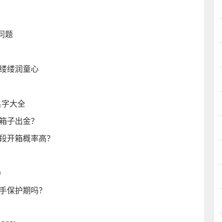
问题
香缕缕润童心
名字大全
少箱子出金？
间段开箱概率高？
）
新手保护期吗？