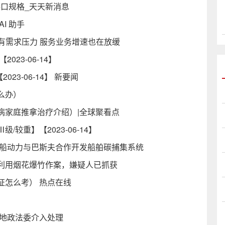
接口规格_天天新消息
I 助手
年有需求压力 服务业务增速也在放缓
23-06-14】
23-06-14】 新要闻
么办）
病家庭推拿治疗介绍）|全球聚看点
较重】【2023-06-14】
中船动力与巴斯夫合作开发船舶碳捕集系统
利用烟花爆竹作案，嫌疑人已抓获
证怎么考） 热点在线
当地政法委介入处理