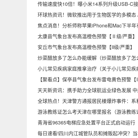
传输速度快10倍！曝小米14系列升级USB-C
环球热资讯！微软推出用于生物医学的多模态 A
焦点消息！分析师称苹果iPhone和Mac下半
太康县气象台发布高温橙色预警【Ⅱ级/严重】【20
安丘市气象台发布高温橙色预警【II级/严重】【20
炒菜醋放多了怎么办能缓解（炒菜醋放多了怎
小儿常见疾病家庭推拿治疗（关于小儿常见疾
【聚看点】保亭县气象台发布雷电黄色预警【Ⅲ级/
天天新资讯：携手助力全球航运业绿色发展 
全球热点！天津警方通报居民楼爆炸事件：系
游泳教练证怎么考天津在哪里报名（游泳教练
青海省96365电梯应急处置平台正式启动运行
每日速看!四川内江城管队员和摊贩起冲突？