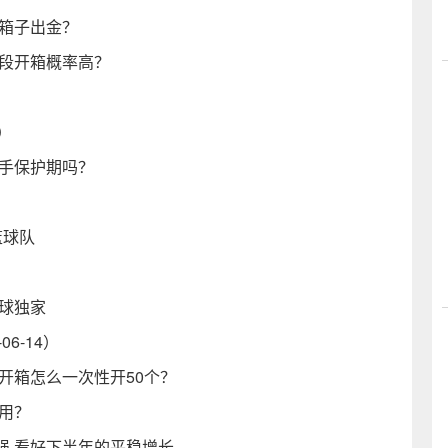
少箱子出金？
间段开箱概率高？
）
新手保护期吗？
篮球队
球独家
6-14）
乐开箱怎么一次性开50个？
么用？
强 看好下半年的平稳增长