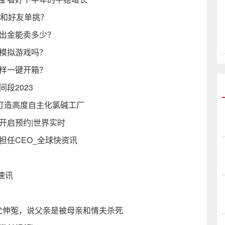
怎么和好友单挑？
箱出金能卖多少？
是模拟游戏吗？
一样一键开箱？
间段2023
团打造高度自主化氯碱工厂
开启预约|世界实时
担任CEO_全球快资讯
）
速讯
父伸冤，说父亲是被母亲和情夫杀死