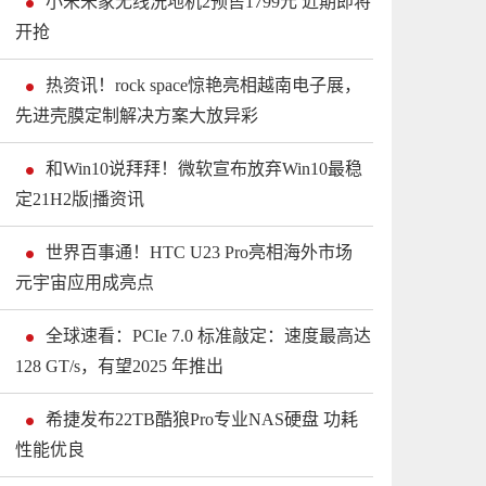
小米米家无线洗地机2预售1799元 近期即将
开抢
热资讯！rock space惊艳亮相越南电子展，
先进壳膜定制解决方案大放异彩
和Win10说拜拜！微软宣布放弃Win10最稳
定21H2版|播资讯
世界百事通！HTC U23 Pro亮相海外市场
元宇宙应用成亮点
全球速看：PCIe 7.0 标准敲定：速度最高达
128 GT/s，有望2025 年推出
希捷发布22TB酷狼Pro专业NAS硬盘 功耗
性能优良