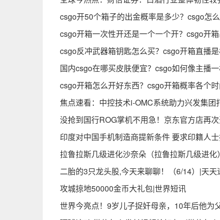
csgo开50个箱子的出金概率是多少？csgo
csgo开箱一次性开还是一个一个开？csgo开
csgo反冲武器箱钥匙怎么买？csgo开箱直播
国内csgo在哪买皮肤便宜？csgo如何像主播
csgo开箱怎么开好东西？csgo开箱概率各个时
焦点速看：中控技术i-OMC系统助力兴发集
没抢到国行ROG掌机不用急！京东官方店再次
印度对中国手机制造商提新条件 要求印籍人士
拉鲁拉斯几级进化沙奈朵（拉鲁拉斯几级进化
二胎的3只龙头股,今天来聊聊！（6/14）|天天
攻城掠地50000金币大礼包|世界短讯
世界今亮点！9岁儿子捉奸母亲，10年后他为