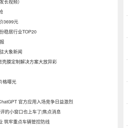
么发长视频）
抢
3699元
稳居行业TOP20
播报
入驻大象新闻
，先进壳膜定制解决方案大放异彩
价格曝光
ChatGPT 官方应用入场竞争日益激烈
备受好评的小窗口也上车了|焦点消息
业 筑牢重点车辆管控防线