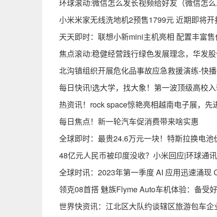
环球滚动:微信怎么发长视频给好友（微信怎
小米米家无线洗地机2预售1799元 近期即将开
天天即时：联想小新mini主机亮相 配置丰富售价
焦点滚动:稳健经营践行绿色发展理念，华发股份
​北沟镇组织开展危化品事故应急救援演练-快
每日快讯!选大学，找大象！第一波顶级高校
热资讯！rock space惊艳亮相越南电子展
每日焦点！新一轮汽车促消费带来啥实惠
全球即时：最贵24.6万元一块！特斯拉换电池
48亿元人民币被印度没收？小米回应|环球通讯
全球时讯：2023年第一季度 AI 应用迅速涌现 
领克08首搭 魅族Flyme Auto车机体验：
世界快资讯：江北区大队约谈辖区旅游包车企