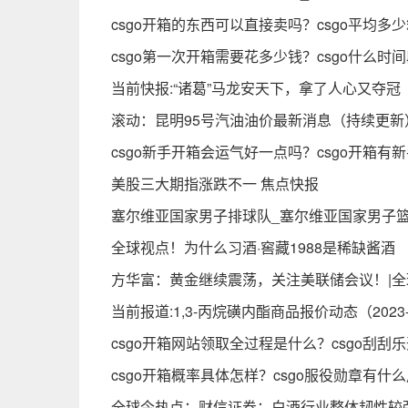
csgo开箱的东西可以直接卖吗？csgo平均多
csgo第一次开箱需要花多少钱？csgo什么时
当前快报:“诸葛”马龙安天下，拿了人心又夺冠
滚动：昆明95号汽油油价最新消息（持续更新
csgo新手开箱会运气好一点吗？csgo开箱有
美股三大期指涨跌不一 焦点快报
塞尔维亚国家男子排球队_塞尔维亚国家男子
全球视点！为什么习酒·窖藏1988是稀缺酱酒
方华富：黄金继续震荡，关注美联储会议！|全
当前报道:1,3-丙烷磺内酯商品报价动态（2023-0
csgo开箱网站领取全过程是什么？csgo刮刮
csgo开箱概率具体怎样？csgo服役勋章有什
全球今热点：财信证券：白酒行业整体韧性较