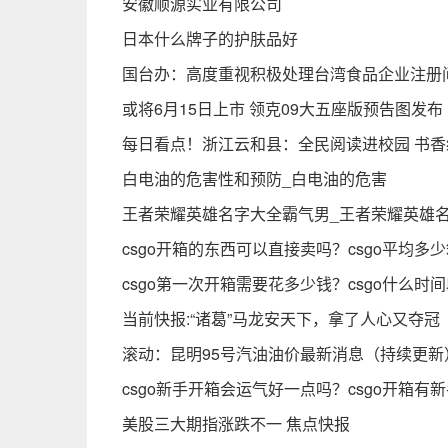
安徽顺源实业有限公司
日本什么牌子的护肤品好
国台办：高度重视积极处理台湾食品企业注册
或将6月15日上市 领克09大五座版预告图发布
每日看点！浙江云和县：全民阅读进校园 书
白电油的危害性和预防_白电油的危害
王者荣耀英雄名字大全霸气男_王者荣耀英雄
csgo开箱的东西可以直接卖吗？csgo平均多
csgo第一次开箱需要花多少钱？csgo什么时
当前快报:“诸葛”马龙安天下，拿了人心又夺冠
滚动：昆明95号汽油油价最新消息（持续更新
csgo新手开箱会运气好一点吗？csgo开箱有
美股三大期指涨跌不一 焦点快报