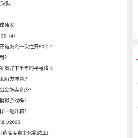
篮球队
球独家
6-14）
乐开箱怎么一次性开50个？
么用？
强 看好下半年的平稳增长
怎么和好友单挑？
箱出金能卖多少？
是模拟游戏吗？
一样一键开箱？
间段2023
团打造高度自主化氯碱工厂