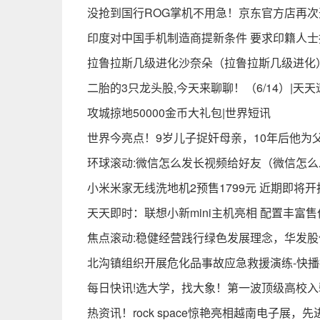
没抢到国行ROG掌机不用急！京东官方店再次
印度对中国手机制造商提新条件 要求印籍人士
拉鲁拉斯几级进化沙奈朵（拉鲁拉斯几级进化
二胎的3只龙头股,今天来聊聊！（6/14）|天天
攻城掠地50000金币大礼包|世界短讯
世界今亮点！9岁儿子捉奸母亲，10年后他为
环球滚动:微信怎么发长视频给好友（微信怎
小米米家无线洗地机2预售1799元 近期即将开
天天即时：联想小新mini主机亮相 配置丰富售价
焦点滚动:稳健经营践行绿色发展理念，华发股份
​北沟镇组织开展危化品事故应急救援演练-快
每日快讯!选大学，找大象！第一波顶级高校
热资讯！rock space惊艳亮相越南电子展