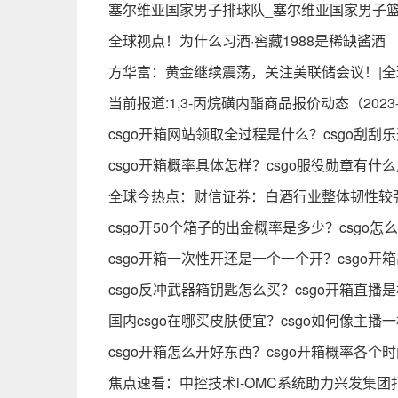
塞尔维亚国家男子排球队_塞尔维亚国家男子
全球视点！为什么习酒·窖藏1988是稀缺酱酒
方华富：黄金继续震荡，关注美联储会议！|全
当前报道:1,3-丙烷磺内酯商品报价动态（2023-0
csgo开箱网站领取全过程是什么？csgo刮刮
csgo开箱概率具体怎样？csgo服役勋章有什
全球今热点：财信证券：白酒行业整体韧性较
csgo开50个箱子的出金概率是多少？csgo
csgo开箱一次性开还是一个一个开？csgo开
csgo反冲武器箱钥匙怎么买？csgo开箱直播
国内csgo在哪买皮肤便宜？csgo如何像主播
csgo开箱怎么开好东西？csgo开箱概率各个时
焦点速看：中控技术i-OMC系统助力兴发集