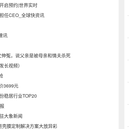
开启预约|世界实时
担任CEO_全球快资讯
）
速讯
父伸冤，说父亲是被母亲和情夫杀死
么发长视频）
抢
3699元
稳居行业TOP20
播报
入驻大象新闻
，先进壳膜定制解决方案大放异彩