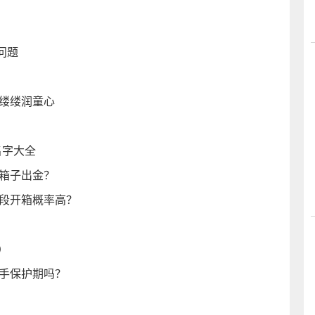
问题
香缕缕润童心
名字大全
少箱子出金？
间段开箱概率高？
）
新手保护期吗？