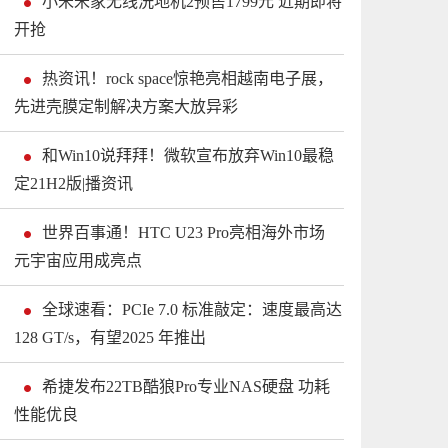
小米米家无线洗地机2预售1799元 近期即将
开抢
热资讯！rock space惊艳亮相越南电子展，
先进壳膜定制解决方案大放异彩
和Win10说拜拜！微软宣布放弃Win10最稳
定21H2版|播资讯
世界百事通！HTC U23 Pro亮相海外市场
元宇宙应用成亮点
全球速看：PCIe 7.0 标准敲定：速度最高达
128 GT/s，有望2025 年推出
希捷发布22TB酷狼Pro专业NAS硬盘 功耗
性能优良