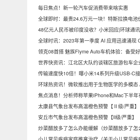
每日焦点！新一轮汽车促消费带来啥实惠
全球即时：最贵24.6万元一块！特斯拉换电池
48亿元人民币被印度没收？小米回应|环球通讯
全球时讯：2023年第一季度 AI 应用迅速涌现 
领克08首搭 魅族Flyme Auto车机体验：
世界快资讯：江北区大队约谈辖区旅游包车企
传输速度快10倍！曝小米14系列升级USB-C
环球热资讯！微软推出用于生物医学的多模态 A
焦点消息！分析师称苹果iPhone和Mac下半
太康县气象台发布高温橙色预警【Ⅱ级/严重】【20
安丘市气象台发布高温橙色预警【II级/严重】【20
炒菜醋放多了怎么办能缓解（炒菜醋放多了怎
小儿常见疾病家庭推拿治疗（关于小儿常见疾