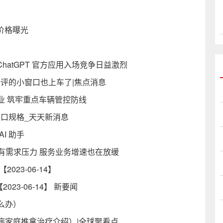
价格曝光
ChatGPT 官方应用入场竞争日益激烈
备受好评的小窗口也上车了|焦点消息
业 筑牢重点车辆管控防线
接口规格_天天新消息
I 助手
年有需求压力 服务业务增速也在放缓
23-06-14】
23-06-14】 新要闻
么办）
病家庭推拿治疗介绍）|全球聚看点