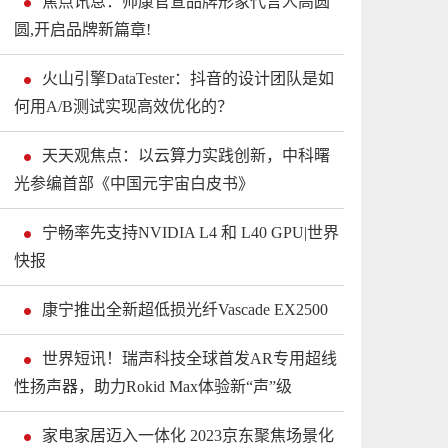
焦点讯息：帅康官宣品牌形象代言人高圆
圆,开启品牌新篇章!
火山引擎DataTester：抖音的设计团队是如
何用A/B测试实现高效优化的？
天天观焦点：以云算力实践创新，中科曙
光参编首部《中国元宇宙白皮书》
宁畅率先支持NVIDIA L4 和 L40 GPU|世界
快报
康宁推出全新超低损光纤Vascade EX2500
世界短讯！瑞声科技全球首发AR专用超线
性扬声器，助力Rokid Max体验新“声”级
家电家居迈入一体化 2023京东聚焦场景化