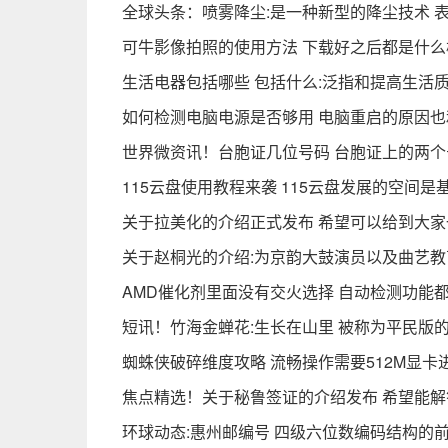
全球头条：喷雾降尘:是一种新型的降尘技术 
可牛影像拍照的使用方法 下载好之后都是什么
生活电器包括哪些 包括什么:泛指和提高生活
如何检测电脑电源是否够用 电脑重启的原因也
世界微资讯！台胞证几位号码 台胞证上的两
115云盘使用教程来袭 115云盘发展的空间是
关于拉美化的介绍正式发布 希望可以给到大家
关于赵桐光的介绍:为京韵大鼓演员以及曲艺教
AMD催化剂里面没有交火选择 自动检测功能
短讯！竹海金蝉花:生长在山里 被称为平民版的
蜘蛛侠破碎维度攻略 流畅操作需要512M显卡
焦点精选！关于秘鲁签证的介绍发布 希望能
环球动态:惠州邮编号 四级六位数编码结构的