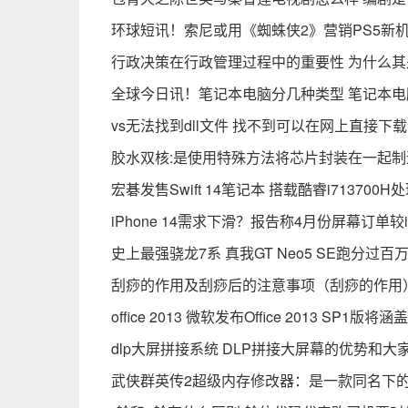
环球短讯！索尼或用《蜘蛛侠2》营销PS5新
行政决策在行政管理过程中的重要性 为什么其
全球今日讯！笔记本电脑分几种类型 笔记本
vs无法找到dll文件 找不到可以在网上直接下
胶水双核:是使用特殊方法将芯片封装在一起制
宏碁发售Swift 14笔记本 搭载酷睿i713700
iPhone 14需求下滑？报告称4月份屏幕订单较i
史上最强骁龙7系 真我GT Neo5 SE跑分过百万
刮痧的作用及刮痧后的注意事项（刮痧的作用
office 2013 微软发布Office 2013 SP1
dlp大屏拼接系统 DLP拼接大屏幕的优势和大
武侠群英传2超级内存修改器：是一款同名下的