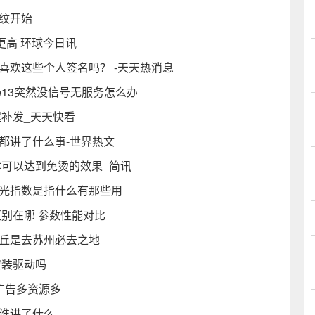
纹开始
更高 环球今日讯
喜欢这些个人签名吗？ -天天热消息
one13突然没信号无服务怎么办
程补发_天天快看
都讲了什么事-世界热文
本可以达到免烫的效果_简讯
闪光指数是指什么有那些用
哪个好区别在哪 参数性能对比
虎丘是去苏州必去之地
安装驱动吗
广告多资源多
是谁讲了什么