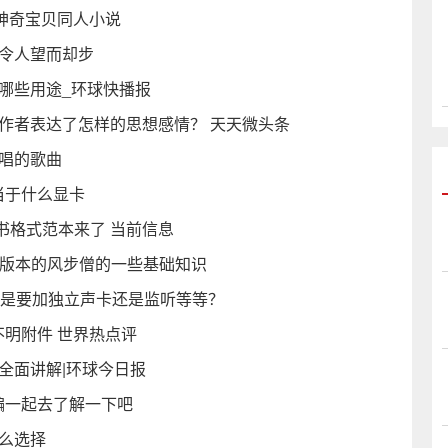
的神奇宝贝同人小说
再令人望而却步
哪些用途_环球快播报
作者表达了怎样的思想感情？ 天天微头条
唱的歌曲
k相当于什么显卡
书格式范本来了 当前信息
前版本的风步僧的一些基础知识
，是要加独立声卡还是监听等等？
不明附件 世界热点评
全面讲解|环球今日报
小编一起去了解一下吧
么选择