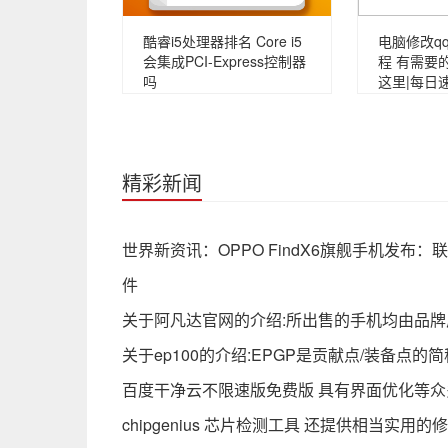
酷睿i5处理器排名 Core i5
电脑修改q
会集成PCI-Express控制器
程 有需要
吗
这里|每日
精彩新闻
世界新资讯：OPPO FindX6旗舰手机发
件
关于阿凡达官网的介绍:所出售的手机均由品牌
关于ep100的介绍:EPGP是贡献点/装备点的
百度干净云不限速版免费版 具有界面优化等众
chipgenius 芯片检测工具 还提供相当实用