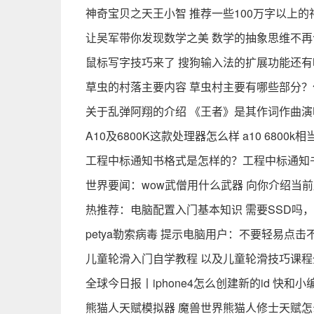
神奇宝贝之天王小智 推荐一些100万字以上
让吴军带你发现数学之美 数学的抽象思维不
鼠标写字技巧来了 搜狗输入法的扩展功能还有
草虫的村落主要内容 草虫村主要有哪些部分？
关于乱弹阿翔的介绍 《王者》是其作词作曲演
A10及6800K这款处理器怎么样 a10 6800
工程中标通知书格式是怎样的？工程中标通知
世界要闻：wow武僧用什么武器 向你介绍当
热推荐：电脑配置入门基本知识 需要SSD吗
petya勒索病毒 提示电脑用户：不要轻易点击
儿童轮滑入门自学教程 以及儿童轮滑技巧课程
全球今日报丨iphone4怎么创建新的id 快和
熊猫人天赋模拟器 魔兽世界熊猫人修士天赋怎