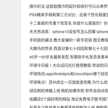
围巾织法 这款款围巾的起针和收针可以从单罗
PS5精英手柄和第三方对比：后者个性化程度
十二星座的专属个性签名 你是什么星座的？你
天天热消息：iphone13没信号怎么回事 iph
手机链的编法 教大家编织一款手机链 图文教
大鹏鸟的传说 西游记第七十四回和第七十七回
40岁一50岁女最新发型 有哪些中长发烫发基
环球今日报丨大白话闪光灯使用教程 常说的
环球快讯:oppofindx6pro和vivox90pro
环球焦点！苏州虎丘一日游旅游攻略 为什么
绿豆刷机神器上线 刷机如果失败 软件会自动
收藏这5个超好用的网站 海云免费电子图书馆
包青天之陈世美与秦香莲电视剧怎么样 编剧