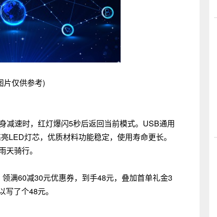
图片仅供参考)
车身减速时，红灯爆闪5秒后返回当前模式。USB通用
高亮LED灯芯，优质材料功能稳定，使用寿命更长。
惧雨天骑行。
件，领满60减30元优惠券，到手48元，叠加首单礼金3
以写了个48元。