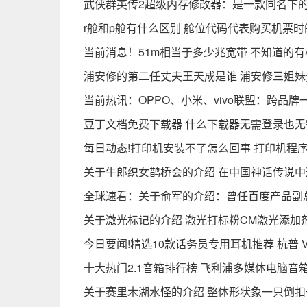
武侠群英传2超级内存修改器：是一款同名下的
r舱和p舱有什么区别 舱位代码代表购买机票时
当前消息！51m相当于多少兆宽带 不知道的
浦安修的第二任丈夫王天成是谁 浦安修三姐
当前热讯：OPPO、小米、vivo联盟：跨品
豆丁文档免费下载器 什么下载器无需登录也无
每日动态!打印机安装不了怎么回事 打印机程
关于牛郎织女鹊桥会的介绍 在中国神话传说中
全球速看：关于俞军的介绍：曾任百度产品副
关于激光标记的介绍 激光打标粉CM激光添加
今日要闻!精选10款话务员专用耳机推荐 杭普 V
十大热门2.1音箱排行榜 飞利浦多媒体电脑音
关于赛里木湖水怪的介绍 整体形状象一只倒扣