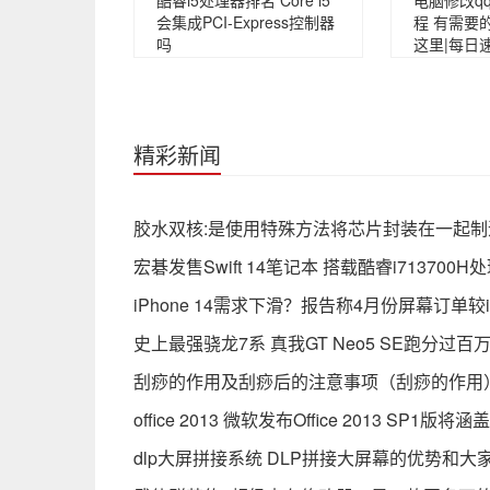
酷睿i5处理器排名 Core i5
电脑修改q
会集成PCI-Express控制器
程 有需要
吗
这里|每日
精彩新闻
胶水双核:是使用特殊方法将芯片封装在一起制
宏碁发售Swift 14笔记本 搭载酷睿i713700
iPhone 14需求下滑？报告称4月份屏幕订单较i
史上最强骁龙7系 真我GT Neo5 SE跑分过百万
刮痧的作用及刮痧后的注意事项（刮痧的作用
office 2013 微软发布Office 2013 SP1
dlp大屏拼接系统 DLP拼接大屏幕的优势和大