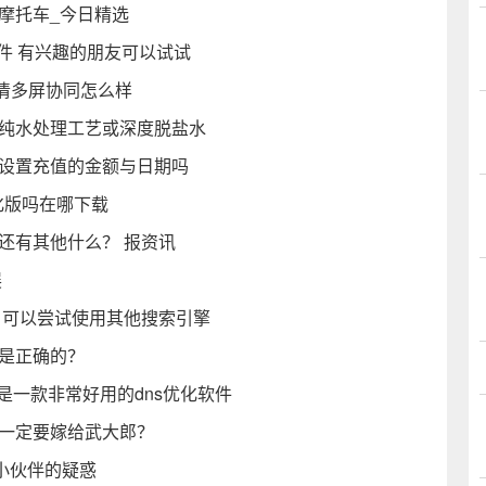
摩托车_今日精选
软件 有兴趣的朋友可以试试
超清多屏协同怎么样
为纯水处理工艺或深度脱盐水
以设置充值的金额与日期吗
汉化版吗在哪下载
还有其他什么？ 报资讯
展
办 可以尝试使用其他搜索引擎
才是正确的？
免费版 是一款非常好用的dns优化软件
莲一定要嫁给武大郎？
位小伙伴的疑惑