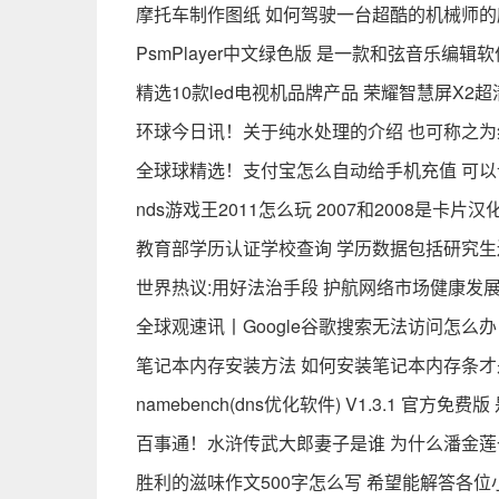
摩托车制作图纸 如何驾驶一台超酷的机械师的
PsmPlayer中文绿色版 是一款和弦音乐编辑
精选10款led电视机品牌产品 荣耀智慧屏X2
环球今日讯！关于纯水处理的介绍 也可称之
全球球精选！支付宝怎么自动给手机充值 可
nds游戏王2011怎么玩 2007和2008是卡片
教育部学历认证学校查询 学历数据包括研究生
世界热议:用好法治手段 护航网络市场健康发
全球观速讯丨Google谷歌搜索无法访问怎么
笔记本内存安装方法 如何安装笔记本内存条
namebench(dns优化软件) V1.3.1 官方
百事通！水浒传武大郎妻子是谁 为什么潘金
胜利的滋味作文500字怎么写 希望能解答各