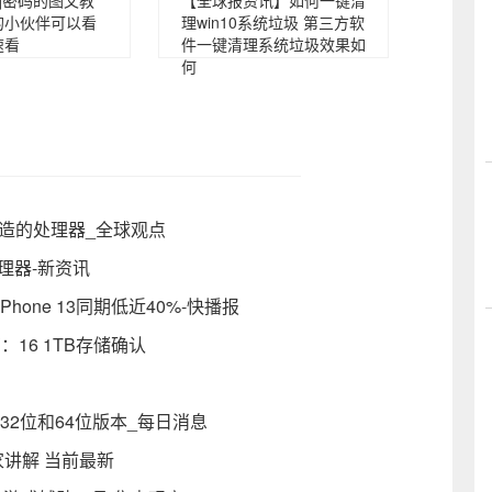
q密码的图文教
【全球报资讯】如何一键清
的小伙伴可以看
理win10系统垃圾 第三方软
速看
件一键清理系统垃圾效果如
何
造的处理器_全球观点
H处理器-新资讯
Phone 13同期低近40%-快播报
：16 1TB存储确认
）
版将涵盖32位和64位版本_每日消息
家讲解 当前最新