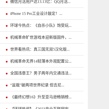
微信月活用户达13.13亿：QQ月活...
iPhone 15 Pro工业设计敲定！...
环球今热点：《自杀小队》饱受玩...
机械革命旷世游戏本迎新版固件，...
世界看热讯：真三国无双5汉化版...
机械革命无界14轻薄本外观配置公...
全国违章王？男子两年内交通违法...
“盆栽”破两项世界纪录 但吉尼...
《最终幻想16》升至亚马逊畅销榜...
【环球热闻】《2023产业互联网安...