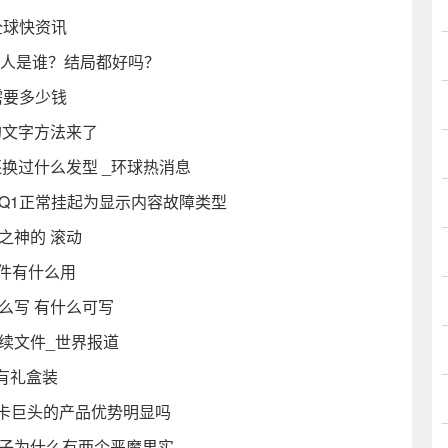
全球快资讯
女人是谁？结局都好吗？
样需要多少钱
的文字方法来了
换过什么发型 _环球热消息
Q1正常挂起为显示内容故障类型
之神的 滚动
文件有什么用
么写 有什么可写
续文件_世界报道
有礼盒装
样 显卡巨头的产品优势明显吗
胡子为什么有两个恶魔果实