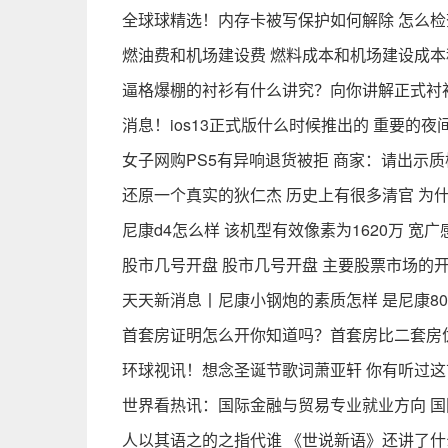
全球球精选！内存卡被写保护如何解除 怎么
燃油费和机场建设费 燃料成本和机场建设成本
逼格爆棚的衬衫有什么讲究？向你讲解正式衬
消息！ios13正式版什么时候推出的 重要的
女子网购PS5有异响退货被拒 商家：请出示质
还原一个真实的狄仁杰 历史上有很多清官 为
尼康d4怎么样 该机型有效像素为1620万 宽
股市几号开盘 股市几号开盘 主要股票市场的
天天新消息丨尼康小钢炮的素质怎样 是尼康80（7
首套房证明怎么开你知道吗？首套房比二套房优
环球视讯！想念圣诞节歌词萧亚轩 你有听过这
世界看热讯：国际金融与贸易专业就业方向 
人以其语之的之指代谁 《世说新语》还讲了什