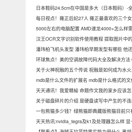
日本鞋码24.5cm在中国是多大（日本鞋码）-
每日视点！雍正后妃27人 雍正最喜欢的三个
5000左右的电脑配置 AMD速龙4000+怎么
汉王OCR文字识别软件使用教程 提取图片中
潘玮柏飞机头发型 潘玮柏早期发型有哪些 他还
环球焦点！美的空调故障代码大全及解决方法 
关于火神祝融的五个传说 祝融是如何成为水火
mdb是什么文件的扩展名 mdb是什么格式的
天天通讯！我爱赣榆 命题作文我的家乡应该怎
关于磁盘碎片的介绍 是硬盘读写中产生的不连
一包熊猫多少钱？绿熊猫即典藏版熊猫目前只
天天热讯:nvidia_tegra及k1及处理器怎么
【聚看点】海贼王拉菲特果实能力是什么 黑