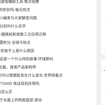
游戏辅助工具 焦点观察
的折扣吗-每日热文
有小编来为大家解答问题
妹分别叫什么名字
牌一键换机新增第三方应用迁移
需积分 全球今热点
序安装不上是什么原因
这是一个什么样的故事-环球即时
总裁、首席产品架构师
剂可以使塑胶发生什么变化 世界快看点
T200D 电话耳机好用吗
箱怎么买
于水面上的帆船底部 滚动