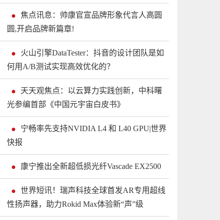
焦点讯息：帅康官宣品牌形象代言人高圆
圆,开启品牌新篇章!
火山引擎DataTester：抖音的设计团队是如
何用A/B测试实现高效优化的？
天天观焦点：以云算力实践创新，中科曙
光参编首部《中国元宇宙白皮书》
宁畅率先支持NVIDIA L4 和 L40 GPU|世界
快报
康宁推出全新超低损光纤Vascade EX2500
世界短讯！瑞声科技全球首发AR专用超线
性扬声器，助力Rokid Max体验新“声”级