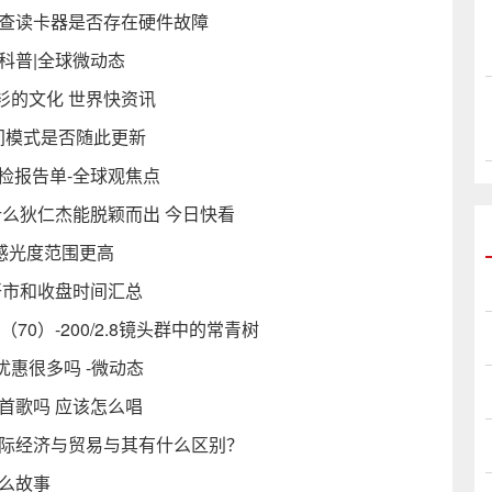
检查读卡器是否存在硬件故障
科普|全球微动态
衫的文化 世界快资讯
夜间模式是否随此更新
检报告单-全球观焦点
什么狄仁杰能脱颖而出 今日快看
广感光度范围更高
开市和收盘时间汇总
0）-200/2.8镜头群中的常青树
惠很多吗 -微动态
首歌吗 应该怎么唱
国际经济与贸易与其有什么区别？
么故事