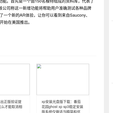
功能。首先是一个由150名模特组成的资料库，代表了
该公司称这一新增功能将帮助用户准确测试各种品牌
了一个新的AR体验，让你可以看到来自Saucony、
今天开始在美国推出。
是弹出正版验证提
xp安装光盘版下载：番茄
怎么才能取消相
花园ghost xp sp3稳定安装
版系统仅做适当精简和优