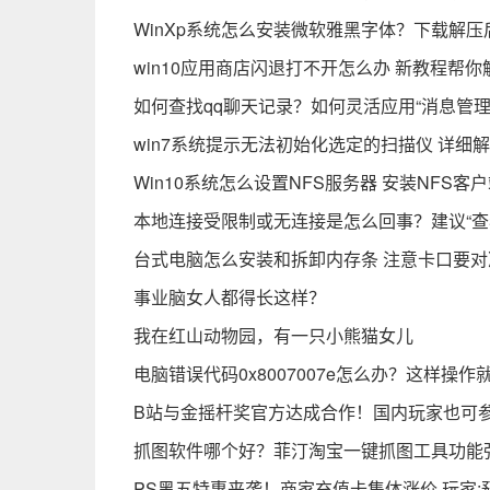
WinXp系统怎么安装微软雅黑字体？下载解
win10应用商店闪退打不开怎么办 新教程帮
如何查找qq聊天记录？如何灵活应用“消息管理
win7系统提示无法初始化选定的扫描仪 详细
Win10系统怎么设置NFS服务器 安装NFS
本地连接受限制或无连接是怎么回事？建议“查
台式电脑怎么安装和拆卸内存条 注意卡口要
事业脑女人都得长这样？
我在红山动物园，有一只小熊猫女儿
电脑错误代码0x8007007e怎么办？这样操
B站与金摇杆奖官方达成合作！国内玩家也可参
抓图软件哪个好？菲汀淘宝一键抓图工具功能
PS黑五特惠来袭！商家充值卡集体涨价 玩家: