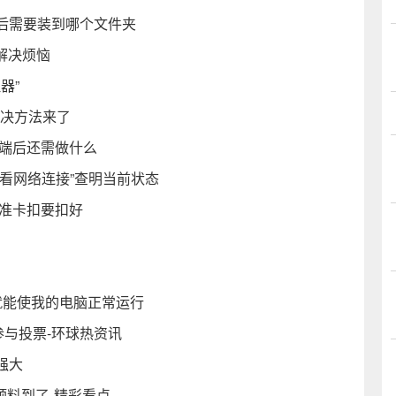
压后需要装到哪个文件夹
你解决烦恼
器”
解决方法来了
客户端后还需做什么
看网络连接”查明当前状态
对准卡扣要扣好
作就能使我的电脑正常运行
与投票-环球热资讯
强大
预料到了-精彩看点