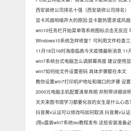
西安装修公司排名十强（西安装修公司排名）
显卡风扇响噪声大的原因:显卡散热需求或风
win10任务栏开始菜单等系统图标点击无反应
Windows10系统怎样修复？可利用文件检查
11月18日16时海南临高今天疫情最新消息 1
win7系统台式电脑怎么调屏幕亮度 建议使用
win7如何给文件设置密码 具体步骤都在本文
教你设置win7打印机IP地址和端口的步骤 设
2000元电脑主机配置清单亮相 并附带详细说
天天来图书馆学习都要化妆的女生是什么心态
抖音黄v认证可以修改吗如何取消 抖音黄v认
|用u盘装win7系统iso教程发布 这些安装准备