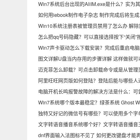
Win7系统后台出现的AliIM.exe是什么？实
如何用iebook制作电子杂志 制作完成后将生成
Win10系统注册表被管理员禁用了怎么办 解
怎么把qq号码隐藏？可以直接选择按下“关闭”
Win7声卡驱动怎么下载安装？完成后重启电
图文详解U盘当内存用的步骤详解 这样做就可
迈克菲怎么卸载？可点击卸载命令或是从管理
阿里旺旺网页版如何登陆？登陆后能与哪些人
电脑开机长鸣报警故障的解决方法是什么：可
Win7系统哪个版本最稳定？绿茶系统 Ghost W
独特又好记的微信号有哪些？可以使用多个字
文字转语音播音系统哪个好？文字转语音播音
dnf界面输入法图标不见了 如何更改键盘才能