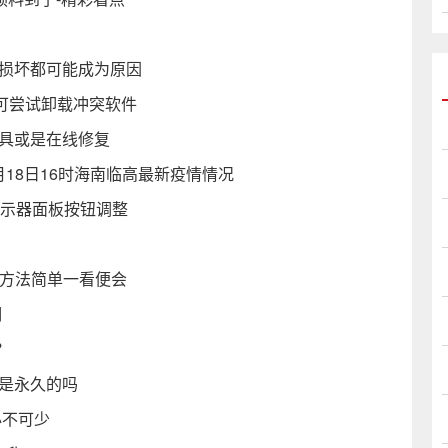
扇损坏都可能成为原因
 可尝试卸载冲突软件
工具或是在线修复
1月18日16时海南临高最新疫情情况
显示器面板按钮调整
置方法简单一看便会
明
？
证是永久的吗
必不可少