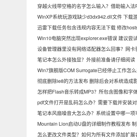
穿越火线带空格的名字怎么输入？借助输入法Pag
WinXP系统玩游戏缺少d3dx942.dll文件
迅雷下载任务包含违规内容无法下载 修改hos
Win10电脑突然出现explorer.exe错误 建
设备管理器里没有网络适配器怎么回事？网卡
笔记本怎么外接独显？外接前准备请仔细阅读
Win7旗舰版COM Surrogate已经停止工
彻底删除ie8的方法发布 删除后会对系统造成
怎样把Flash音乐转成MP3？所包含图像和
pdf文件打开是乱码怎么办？需要下载并安装
笔记本风扇噪音大怎么办？系统设置中哪一项
Mountain Lion启动U盘的详细制作教程发
怎么更改文件类型？如何为所有文件添加扩展