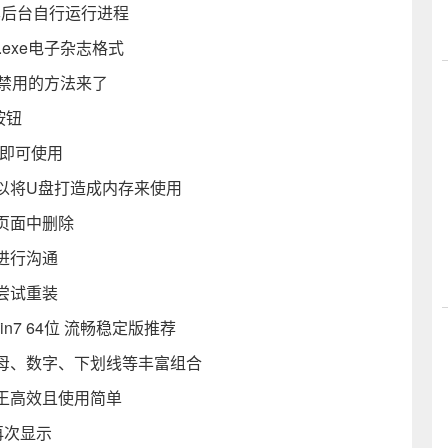
为其后台自行运行进程
.exe电子杂志格式
除禁用的方法来了
按钮
脑即可使用
以将U盘打造成内存来使用
页面中删除
进行沟通
尝试重装
in7 64位 流畅稳定版推荐
母、数字、下划线等丰富组合
王高效且使用简单
再次显示