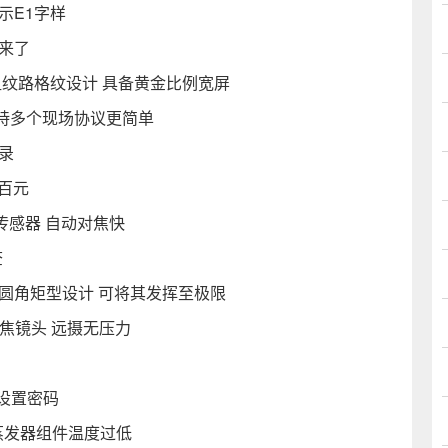
示E1字样
来了
粗纹路格纹设计 具备黄金比例宽屏
持多个现场协议更简单
录
到百元
D传感器 自动对焦快
查
圆角矩型设计 可将其发挥至极限
变焦镜头 远摄无压力
新设置密码
蒸发器组件温度过低