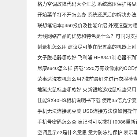
格力空调故障代码大全汇总 系统高压保护将显
开始菜单打不开怎么办 系统还原后的解决办法
联想笔记本g450报价及性能介绍 外观造型为
无线网络产品的优势和特色是什么？可同时支
刻录机怎么用 建议尽可能在配置高的机器上刻
女子脱毛器哪款好 飞利浦 HP6341剃毛器不
尼康s640怎么样 搭载1220万有效像素的CC
荣事达洗衣机怎么用?洗前最好先进行衣服检
地狱火鼠标垫哪款好 火新银煞游戏鼠标垫采用
佳能SX40HS相机说明书下载 使用35倍光学
手机无法连接豌豆荚 USB连接方法该如何操作
手机号密码怎么查 忘记时可以拨打10086重
空调显示e2是什么意思 意为防冻结保护 表示