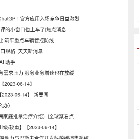
ChatGPT 官方应用入场竞争日益激烈
备受好评的小窗口也上车了|焦点消息
业 筑牢重点车辆管控防线
接口规格_天天新消息
I 助手
年有需求压力 服务业务增速也在放缓
23-06-14】
23-06-14】 新要闻
么办）
病家庭推拿治疗介绍）|全球聚看点
较重】【2023-06-14】
中船动力与巴斯夫合作开发船舶碳捕集系统