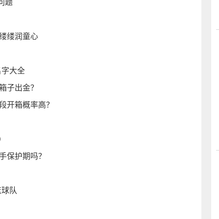
问题
香缕缕润童心
名字大全
少箱子出金？
间段开箱概率高？
）
新手保护期吗？
篮球队