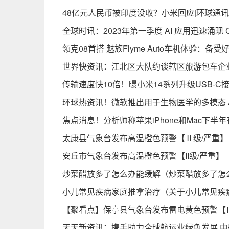
48亿元人民币被印度没收？小米回应|环球通讯
全球时讯：2023年第一季度 AI 应用迅速涌现 
领克08首搭 魅族Flyme Auto车机体验：
世界快资讯：江北区大队约谈辖区旅游包车企
传输速度快10倍！曝小米14系列升级USB-C
环球热资讯！微软推出用于生物医学的多模态 A
焦点消息！分析师称苹果iPhone和Mac下半
太康县气象台发布高温橙色预警【Ⅱ级/严重】【20
安丘市气象台发布高温橙色预警【II级/严重】【20
炒菜醋放多了怎么办能缓解（炒菜醋放多了怎
小儿常见疾病家庭推拿治疗（关于小儿常见疾
【聚看点】保亭县气象台发布雷电黄色预警【Ⅲ级/
天天新资讯：携手助力全球航运业绿色发展 