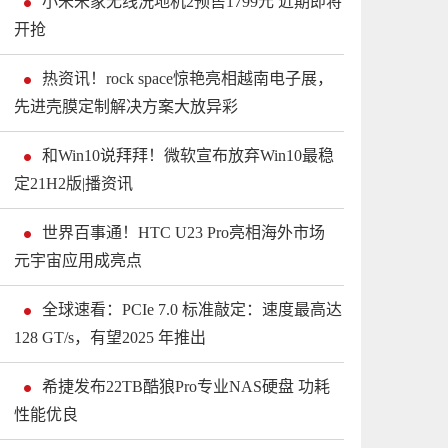
小米米家无线洗地机2预售1799元 近期即将
开抢
热资讯！rock space惊艳亮相越南电子展，
先进壳膜定制解决方案大放异彩
和Win10说拜拜！微软宣布放弃Win10最稳
定21H2版|播资讯
世界百事通！HTC U23 Pro亮相海外市场
元宇宙应用成亮点
全球速看：PCIe 7.0 标准敲定：速度最高达
128 GT/s，有望2025 年推出
希捷发布22TB酷狼Pro专业NAS硬盘 功耗
性能优良