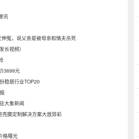
）
速讯
父伸冤，说父亲是被母亲和情夫杀死
么发长视频）
抢
3699元
稳居行业TOP20
播报
入驻大象新闻
，先进壳膜定制解决方案大放异彩
价格曝光