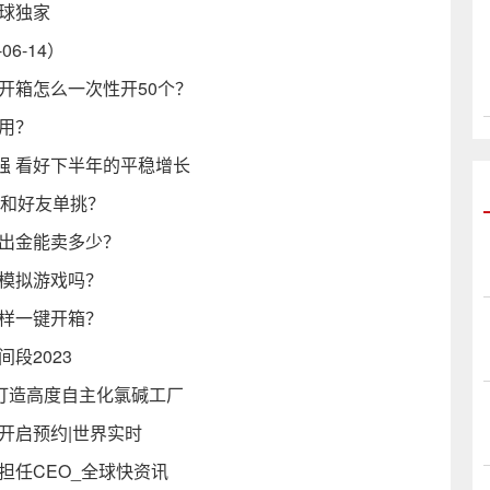
球独家
6-14）
乐开箱怎么一次性开50个？
么用？
强 看好下半年的平稳增长
怎么和好友单挑？
箱出金能卖多少？
是模拟游戏吗？
一样一键开箱？
间段2023
团打造高度自主化氯碱工厂
开启预约|世界实时
担任CEO_全球快资讯