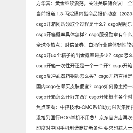
方华富：黄金继续震荡，关注美联储会议！|全
当前报道:1,3-丙烷磺内酯商品报价动态（2023-0
csgo开箱网站领取全过程是什么？csgo刮刮
csgo开箱概率具体怎样？csgo服役勋章有什
全球今热点：财信证券：白酒行业整体韧性较
csgo开50个箱子的出金概率是多少？csgo
csgo开箱一次性开还是一个一个开？csgo开
csgo反冲武器箱钥匙怎么买？csgo开箱直播
国内csgo在哪买皮肤便宜？csgo如何像主播
csgo开箱怎么开好东西？csgo开箱概率各个时
焦点速看：中控技术i-OMC系统助力兴发集
没抢到国行ROG掌机不用急！京东官方店再次
印度对中国手机制造商提新条件 要求印籍人士