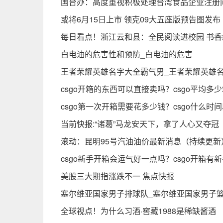
国台办：高度重视积极处理台湾食品企业注册
或将6月15日上市 领克09大五座版预告图发布
每日看点！浙江云和县：全民阅读进校园 书
白电油的危害性和预防_白电油的危害
王者荣耀英雄名字大全霸气男_王者荣耀英雄
csgo开箱的东西可以直接卖吗？csgo平均多
csgo第一次开箱需要花多少钱？csgo什么时
当前快报:“诸葛”马龙安天下，拿了人心又夺冠
滚动：昆明95号汽油油价最新消息（持续更新
csgo新手开箱会运气好一点吗？csgo开箱有
美股三大期指涨跌不一 焦点快报
塞尔维亚国家男子排球队_塞尔维亚国家男子
全球视点！为什么习酒·窖藏1988是稀缺酱酒