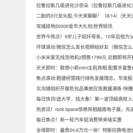
拉鲁拉斯几级进化沙奈朵（拉鲁拉斯几级进化
二胎的3只龙头股,今天来聊聊！（6/14）|天天
攻城掠地50000金币大礼包|世界短讯
世界今亮点！9岁儿子捉奸母亲，10年后他为
环球滚动:微信怎么发长视频给好友（微信怎
小米米家无线洗地机2预售1799元 近期即将开
天天即时：联想小新mini主机亮相 配置丰富售价
焦点滚动:稳健经营践行绿色发展理念，华发股份
​北沟镇组织开展危化品事故应急救援演练-快
每日快讯!选大学，找大象！第一波顶级高校
热资讯！rock space惊艳亮相越南电子展
每日焦点！新一轮汽车促消费带来啥实惠
全球即时：最贵24.6万元一块！特斯拉换电池