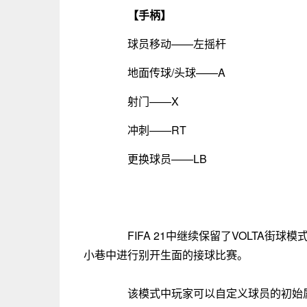
【手柄】
球员移动——左摇杆
地面传球/头球——A
射门——X
冲刺——RT
更换球员——LB
FIFA 21中继续保留了VOLTA街球
小巷中进行别开生面的接球比赛。
该模式中玩家可以自定义球员的初始属