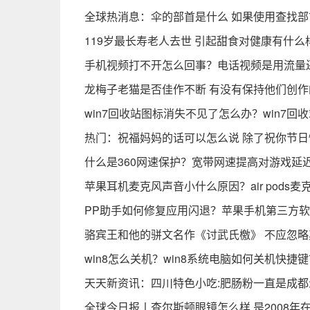
全球热消息：伞的部首是什么 如果使用查找部
119岁最长寿老人去世 引起甜食对健康有什
手机视频打不开怎么回事？电话视频是用流量
龙梅子老猫是否佳作不断 有没有保持他们创
win7回收站图标消失不见了怎么办？win7回
热门：祝福妈妈的话可以怎么说 除了祝你节
什么是360网速保护？宽带网速提高对游戏延
苹果耳机麦克风声音小什么原因？air pods
PP助手如何修复应用闪退？苹果手机第三方
骆宾王和他的骈文名作《讨武氏檄》 不应忽略
win8怎么关机？win8系统电脑如何关机快捷
天天新资讯：四川特色小吃:肥肠粉一直是成
全球今日报丨查尔斯顿眼镜怎么样 是2008