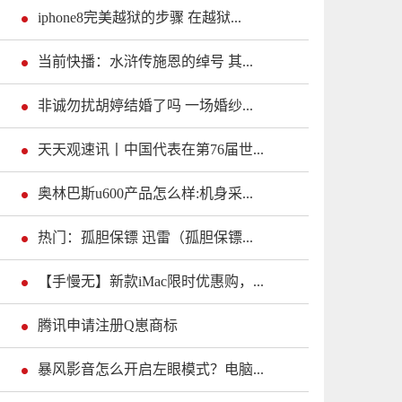
iphone8完美越狱的步骤 在越狱...
当前快播：水浒传施恩的绰号 其...
非诚勿扰胡婷结婚了吗 一场婚纱...
天天观速讯丨中国代表在第76届世...
奥林巴斯u600产品怎么样:机身采...
热门：孤胆保镖 迅雷（孤胆保镖...
【手慢无】新款iMac限时优惠购，...
腾讯申请注册Q崽商标
暴风影音怎么开启左眼模式？电脑...