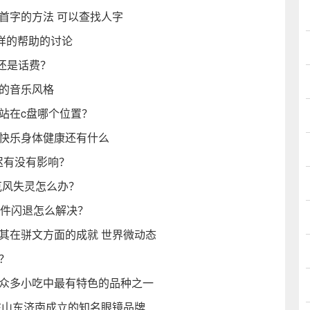
首字的方法 可以查找人字
么样的帮助的讨论
还是话费？
作的音乐风格
收站在c盘哪个位置？
日快乐身体健康还有什么
迟有没有影响？
麦克风失灵怎么办？
软件闪退怎么解决？
其在骈文方面的成就 世界微动态
键？
都众多小吃中最有特色的品种之一
年在山东济南成立的知名眼镜品牌