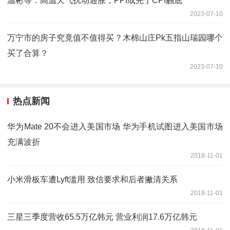
温彬等：高温天气扰动通胀，PPI或先于CPI触底
2023-07-10
万宁市的房子究竟值不值得买？木棉山庄Pk五指山瑞园哪个
买了合算？
2023-07-10
热点新闻
华为Mate 20不会进入美国市场 华为手机试图进入美国市场
充满波折
2018-11-01
小米滑板车遭Lyft滥用 致信要求和后者撇清关系
2018-11-01
三星三季度营收65.5万亿韩元 营业利润17.6万亿韩元