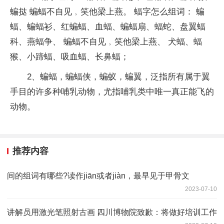
蝙挞 蝙蝠不自见﹐笑他梁上燕。 蝠字怎么组词： 蝙
蝠、蝙蝠衫、红蝙蝠、血蝠、蝙蝠扇、蝠蛇、盘翼蝠
科、燕蝠争、 蝙蝠不自见﹐笑他梁上燕、 犬蝠、蝠
猴、小蹄蝠、吸血蝠、长鼻蝠；
2、蝙蝠，蝙蝠侠，蝙蚁，蝙翼，泛指所有属于翼
手目的许多种哺乳动物，尤指哺乳类中唯一真正能飞的
动物。
推荐内容
间的组词有哪些?读作jiān或者jiàn，最早见于甲骨文
2023-07-10
讲解员用激光笔照射古画 四川博物院致歉：将做好培训工作