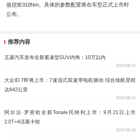
值扭矩310Nm。具体的参数配置将在车型正式上市时
公布。
推荐内容
五菱汽车发布全新紧凑型SUV内饰：10万以内
2023-08-22
大众ID.7即将上市：7速湿式双速带电机驱动 综合续航里程
达642公里
2023-08-22
阿尔法·罗密欧全新Tonale托纳利上市：9月21日上市
2.0T+4活塞卡钳
2023-08-22