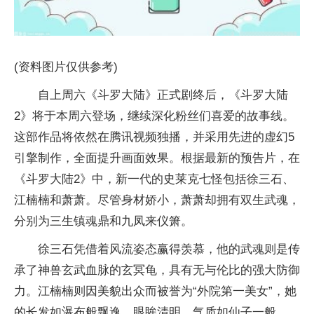
(资料图片仅供参考)
自上周六《斗罗大陆》正式剧终后，《斗罗大陆
2》将于本周六登场，继续深化粉丝们喜爱的故事线。
这部作品将依然在腾讯视频独播，并采用先进的虚幻5
引擎制作，全面提升画面效果。根据最新的预告片，在
《斗罗大陆2》中，新一代的史莱克七怪包括徐三石、
江楠楠和萧萧。尽管身材娇小，萧萧却拥有双生武魂，
分别为三生镇魂鼎和九凤来仪箫。
徐三石凭借着风流姿态赢得羡慕，他的武魂则是传
承了神兽玄武血脉的玄冥龟，具有无与伦比的强大防御
力。江楠楠则因美貌出众而被誉为“外院第一美女”，她
的长发如瀑布般飘逸，眼眸清明，气质如仙子一般。