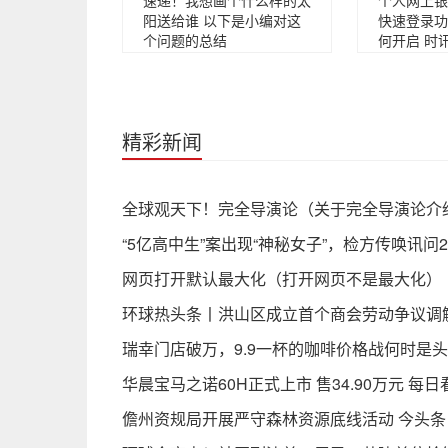
速递！我想画个什么样的太
个人网上银
阳送给谁 以下是小编对这
快速登录功
个问题的总结
何开启 时
精彩新闻
全球观天下！完全导演论（关于完全导演论介
“5亿高中生”案出现“神秘女子”，检方传唤讯
网页打开默认最大化（打开网页不是最大化）
环球热头条丨洪山区成立首个商会劳动争议调
瑞幸门店破万，9.9一杯的咖啡价格战何时是头
华晨宝马之诺60H正式上市 售34.90万元 每日
儋州资规局开展严守森林资源底线活动 今头条