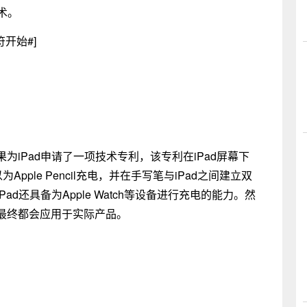
术。
隔符开始#]
iPad申请了一项技术专利，该专利在iPad屏幕下
pple Pencil充电，并在手写笔与iPad之间建立双
d还具备为Apple Watch等设备进行充电的能力。然
最终都会应用于实际产品。