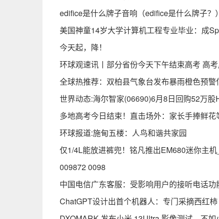
edifice是什么牌子音响（edifice是什么牌子？
美国神童14岁大学计算机工程专业毕业：成Sp
今天起，降！
环球观速讯丨部分省份今天下午结束高考 高考
全球热推荐：双柏县气象台发布暴雨橙色预警信号【
世界动态:海尔智家(06690)6月8日回购52万
多地高考今日结束！直击场外：家长手捧鲜花
环球报道:施甸五楼：人鸟和谐共家园
仅1/4L能放进裤兜！铭凡推出EM680迷你主机
009872 0098
中国电信广东客服：受影响用户的接听电话功
ChatGPT设计出首个机器人：专门采摘西红柿
DXOMARK 发布小米 13Ultra 影像测试，不如