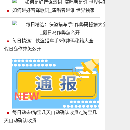
如何是好音译歌词_演唱者是谁 世界独家
每日精选：侠盗猎车手5作弊码秘籍大全_
假日岛作弊怎么开
每日动态!淘宝几天自动确认收货?_淘宝几
天自动确认收货