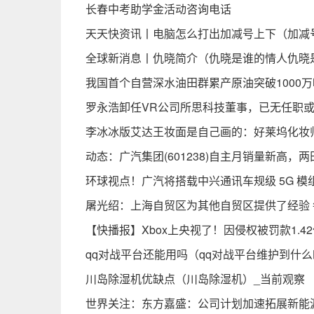
长春中考助学金活动咨询电话
天天快资讯丨电脑怎么打出加减号上下（加减
全球新消息丨仇晓简介（仇晓是谁的情人仇晓
我国首个自营深水油田群累产原油突破1000万
罗永浩卸任VR公司所思科技董事，已无任职或
李冰冰版艾达王妆面是自己画的：好莱坞化妆
动态：广汽集团(601238)自主月销量新高，
环球视点！广汽将搭载中兴通讯车规级 5G 模组
屠光绍：上海自贸区为其他自贸区提供了经验 
【快播报】Xbox上央视了！因侵权被罚款1.4
qq对战平台还能用吗（qq对战平台维护到什
川岛除湿机优缺点（川岛除湿机）_当前观察
世界关注：东方嘉盛：公司计划加速拓展新能