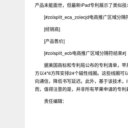
产品未能面世，但最新iPad专利展示了类似技
[#zolsplit_eca_zolecjd电商推广区域分
[经销商]
[产品售价]
[#zolsplit_ecb电商推广区域分隔符结束#]
据美国商标和专利局公布的专利清单，苹果为
方以4*6方阵安排24个磁性线圈。这些线圈可以为A
向通信，降低书写延迟。此外，基于该技术，iPa
而，值得注意的是，并非所有苹果申请的专利
责任编辑：