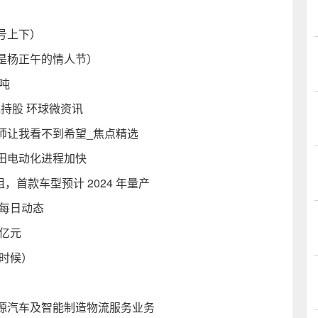
号上下）
是杨正午的情人节）
吨
持股 环球微资讯
师让我看不到希望_焦点精选
两田电动化进程加快
，首款车型预计 2024 年量产
每日动态
2亿元
么时候）
源汽车及智能制造物流服务业务