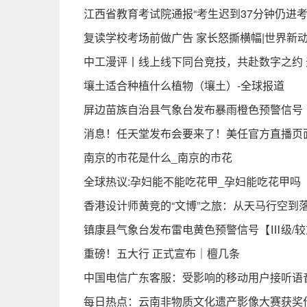
江西省教育考试院通报“考生迟到37分钟仍进考
复读学校考场前做广告 家长怒撕横幅|世界新
中工漫评丨线上线下同台竞技，共赴数字之约 
壤土适合种植什么植物（壤土）-全球报道
屏边苗族自治县气象台发布暴雨橙色预警信号【Ⅱ级
消息！任天堂发布会要来了！美任官方直播页
南京的市花是什么_南京的市花
全球热议:孕妇能不能吃花甲_孕妇能吃花甲吗
香港设计师黄竞的“文博”之旅：从天马行空到
镇康县气象台发布雷电黄色预警信号【Ⅲ级/较重】【
重磅！五大行 正式宣布｜檀几条
中国电信广东客服：受影响的移动用户接听语
每日热点：云南非物质文化遗产影像大赛获奖