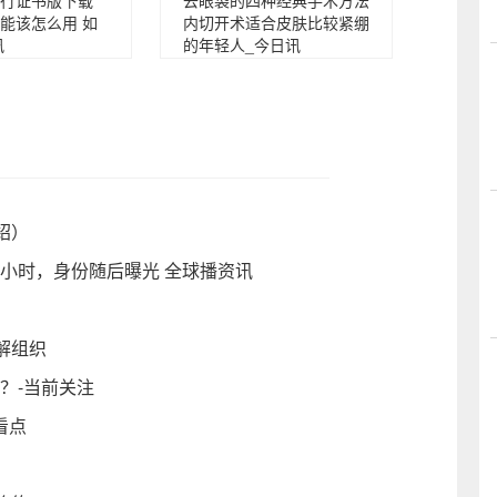
行证书版下载
去眼袋的四种经典手术方法
能该怎么用 如
内切开术适合皮肤比较紧绷
讯
的年轻人_今日讯
绍）
问2小时，身份随后曝光 全球播资讯
解组织
？-当前关注
看点