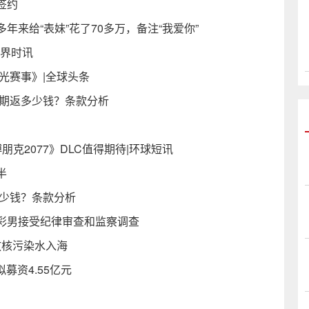
签约
来给“表妹”花了70多万，备注“我爱你”
世界时讯
光赛事》|全球头条
满期返多少钱？条款分析
克2077》DLC值得期待|环球短讯
半
多少钱？条款分析
彩男接受纪律审查和监察调查
放核污染水入海
募资4.55亿元