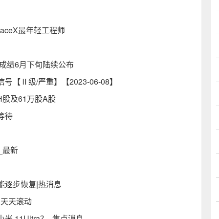
）
aceX最年轻工程师
成绩6月下旬陆续公布
Ⅱ级/严重】【2023-06-08】
股H股及61万股A股
等待
_最新
能逐步恢复|热消息
 天天滚动
小米 11Ultra？_焦点消息