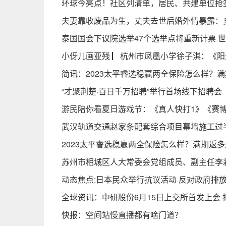
环球今亮点！社区列清单，居民、共建单位抢
夫妻靠收废品为生，丈夫去世后婚外情暴露：多年
泰国国会下议院选举47个选举点将重新计票 
小伢儿画亚残 ▏杭州市凤凰小学徐子淇：《阳
简讯：2023太平睿选稳赢两全保险怎么样？
“才聚荆楚·百日千万招聘”举行首场线下招聘会
游民陪你看夏日游戏节：《真人快打1》《赛博朋
武汉轨道交通赵家条配套综合项目幕墙施工过
2023太平睿选稳赢两全保险怎么样？满期返
苏州市相城区人大常委会党组成员、副主任李
动态焦点:日本民众举行抗议活动 反对政府排
全球资讯：中研股份6月15日上交所首发上会 拟
快报：空间站慢直播都有啥门道？