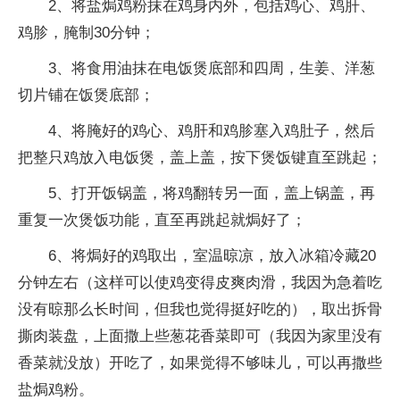
2、将盐焗鸡粉抹在鸡身内外，包括鸡心、鸡肝、
鸡胗，腌制30分钟；
3、将食用油抹在电饭煲底部和四周，生姜、洋葱
切片铺在饭煲底部；
4、将腌好的鸡心、鸡肝和鸡胗塞入鸡肚子，然后
把整只鸡放入电饭煲，盖上盖，按下煲饭键直至跳起；
5、打开饭锅盖，将鸡翻转另一面，盖上锅盖，再
重复一次煲饭功能，直至再跳起就焗好了；
6、将焗好的鸡取出，室温晾凉，放入冰箱冷藏20
分钟左右（这样可以使鸡变得皮爽肉滑，我因为急着吃
没有晾那么长时间，但我也觉得挺好吃的），取出拆骨
撕肉装盘，上面撒上些葱花香菜即可（我因为家里没有
香菜就没放）开吃了，如果觉得不够味儿，可以再撒些
盐焗鸡粉。