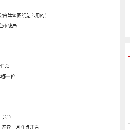
空白建筑图纸怎么用的）
逆市破局
戏汇总
水哪一位
》竞争
线，连续一月准点开启