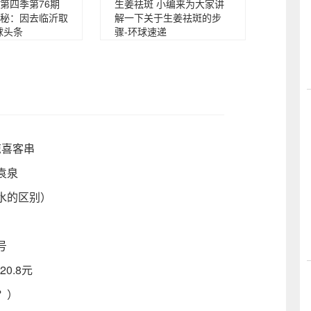
第四季第76期
生姜祛斑 小编来为大家讲
秘：因去临沂取
解一下关于生姜祛斑的步
球头条
骤-环球速递
惊喜客串
袁泉
水的区别）
号
20.8元
板？）