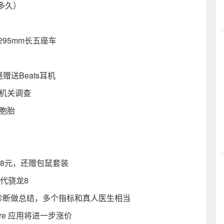
多久）
95mm长五座车
惠赠送Beats耳机
机关调查
胞胎
88元，还赠包鼠套装
二代骁龙8
生成诊断做总结，多个指标和真人医生相当
ore 应用将进一步涨价