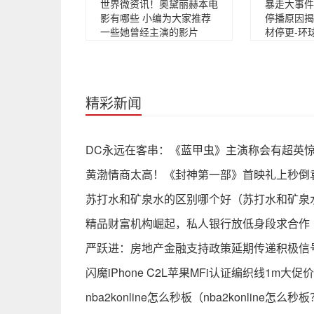
世界微资讯！奥黛丽赫本电
暴走大事件
影有哪些 小编为大家推荐
停播原因揭
一些她曾经主演的影片
材停更-环
精彩新闻
DC永远在客串：《蓝甲虫》主演称会有超英
黄渤情商太高！《封神第一部》首映礼上秒倒
苏打水和矿泉水的区别哪个好（苏打水和矿泉
精品财富机构崛起，私人银行放低身段求合作
严跃进：房地产金融支持政策延期传递积极信
闪魔iPhone C2L苹果MFi认证编织线1m大促价
nba2konline怎么秒板（nba2konline怎么秒