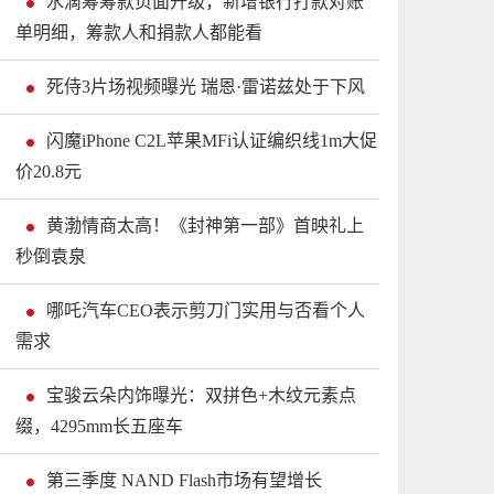
水滴筹筹款页面升级，新增银行打款对账
单明细，筹款人和捐款人都能看
死侍3片场视频曝光 瑞恩·雷诺兹处于下风
闪魔iPhone C2L苹果MFi认证编织线1m大促
价20.8元
黄渤情商太高！《封神第一部》首映礼上
秒倒袁泉
哪吒汽车CEO表示剪刀门实用与否看个人
需求
宝骏云朵内饰曝光：双拼色+木纹元素点
缀，4295mm长五座车
第三季度 NAND Flash市场有望增长