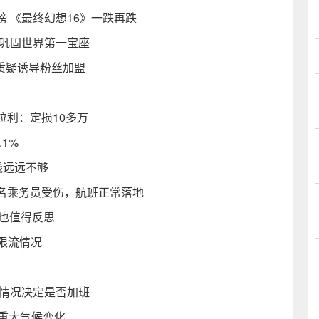
 《最终幻想16》一跌再跌
冠巩固世界第一宝座
被质疑诱导粉丝加盟
利：定损10多万
1%
钱远远不够
名乘务员受伤，航班正常落地
傲也值得反思
限流情况
铺情况决定是否加班
重大气候变化