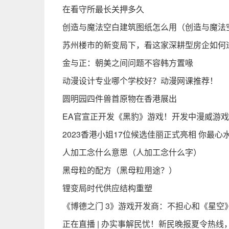
在看守所最长关押多久
创造与魔法空白建筑图纸怎么用（创造与魔法
苏州楼市的新变局下，看这家深耕型房企如何
金与正：朝美之间问题不容韩方置喙
动漫设计专业哪个学校好？动漫网课推荐！
圆明园四件兽首原物在香港展出
EA官宣正开发《黑豹》游戏！开发中漫威游
2023香港小姐17位候选佳丽正式亮相 你最心
人加工念什么意思（人加工念什么字）
黑母粒的配方（黑母粒用途？）
锂变局时代供应结构重塑
《博德之门 3》游戏开发商：不担心和《星空
正在直播 | 办实事解民忧！新民晚报夏令热