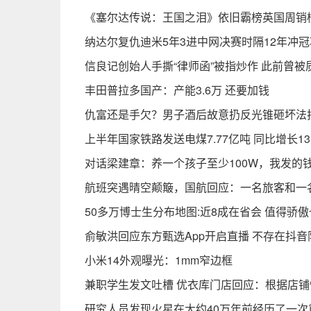
《塞尔达传说：王国之泪》依旧霸榜英国周销榜
纳达尔复仇迪米5年3进中网决赛时隔12年冲
信良记创始人手撕“律师函”被指炒作 此前曾
丰田普拉多国产：产能3.6万 还要加钱
仇富还是手欠？男子酒后故意扔反光锥砸坏法拉
上半年国家铁路发送电煤7.77亿吨 同比增长13.
对话梁建章：养一个孩子至少100W，我发的
航班突遇晴空颠簸，国航回应：一名旅客和一
50多万博士生分布地图:近8成在省会 值得骄
俞敏洪回应东方甄选App开启直播 不存在抖音
小米14外观曝光：1mm窄边框
兼职学生发文吐槽 优衣库门店回应：根据店
研究人员发现火星在大约40万年前经历了一次