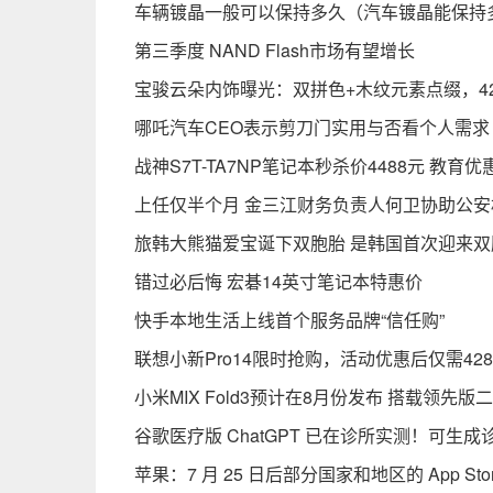
车辆镀晶一般可以保持多久（汽车镀晶能保持
第三季度 NAND Flash市场有望增长
宝骏云朵内饰曝光：双拼色+木纹元素点缀，42
哪吒汽车CEO表示剪刀门实用与否看个人需求
战神S7T-TA7NP笔记本秒杀价4488元 教育优
上任仅半个月 金三江财务负责人何卫协助公安
旅韩大熊猫爱宝诞下双胞胎 是韩国首次迎来双
错过必后悔 宏碁14英寸笔记本特惠价
快手本地生活上线首个服务品牌“信任购”
联想小新Pro14限时抢购，活动优惠后仅需42
小米MIX Fold3预计在8月份发布 搭载领先版
谷歌医疗版 ChatGPT 已在诊所实测！可
苹果：7 月 25 日后部分国家和地区的 App St