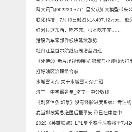
科大讯飞(002230.SZ)：星火认知大模型
联化科技：7月10日融资买入407.12万元，融
红河县这东西，吃不完、根本吃不完……
港股汽车零部件板块延续涨势
牡丹江至首尔航线每周增至四班
《死侍3》新片场视频曝光 狼叔与小贱贱大打
打好油区治理组合拳
水城雪可奈 关于水城雪可奈介绍
济宁一中学霸名单_济宁一中分数线
《刺客信条:幻景》没有经验进度系统：专注线
麦当娜被紧急送医后报平安 称已在康复中
2023《英雄联盟》LPL夏季赛季后赛将于7月