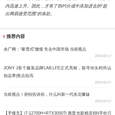
内迅速上升。因此，才有了协约分成中添加进去的“超
出网易接受范围”的条款。
推荐内容
央广网：“暴雪式”傲慢 失去中国市场 当前视点
2023-02-17
JONY J首个服装品牌LAB.LFE正式亮相，探寻街头时尚认
知边界|焦点短讯
2023-02-17
当前视点！孙怡告诉你，什么叫新一代东北嗲妹
2023-02-17
【手慢无】i7-12700H+RTX3050Ti 惠普光影精灵8到手价只