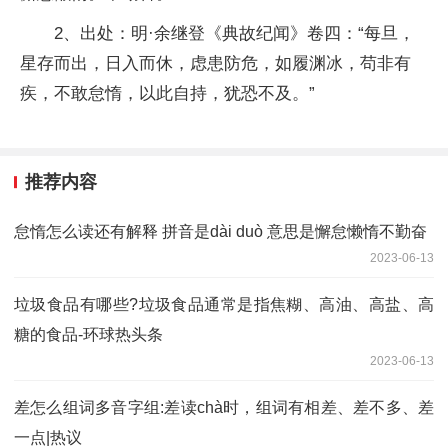
2、出处：明·余继登《典故纪闻》卷四：“每旦，
星存而出，日入而休，虑患防危，如履渊冰，苟非有
疾，不敢怠惰，以此自持，犹恐不及。”
推荐内容
怠惰怎么读还有解释 拼音是dài duò 意思是懈怠懒惰不勤奋
2023-06-13
垃圾食品有哪些?垃圾食品通常是指焦糊、高油、高盐、高
糖的食品-环球热头条
2023-06-13
差怎么组词多音字组:差读chà时，组词有相差、差不多、差
一点|热议