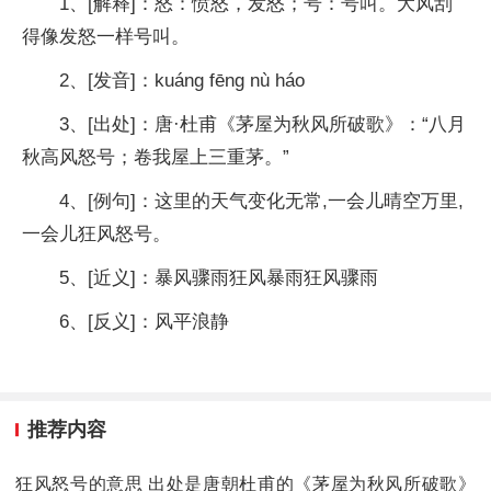
1、[解释]：怒：愤怒，发怒；号：号叫。大风刮
得像发怒一样号叫。
2、[发音]：kuáng fēng nù háo
3、[出处]：唐·杜甫《茅屋为秋风所破歌》：“八月
秋高风怒号；卷我屋上三重茅。”
4、[例句]：这里的天气变化无常,一会儿晴空万里,
一会儿狂风怒号。
5、[近义]：暴风骤雨狂风暴雨狂风骤雨
6、[反义]：风平浪静
推荐内容
狂风怒号的意思 出处是唐朝杜甫的《茅屋为秋风所破歌》