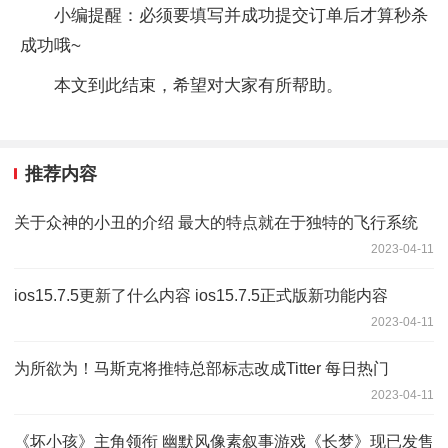
小编提醒：必须要填写并成功提交订单后才算秒杀
成功哦~
本文到此结束，希望对大家有所帮助。
推荐内容
关于众神的小丑的介绍 最大的特点就在于独特的飞行系统
2023-04-11
ios15.7.5更新了什么内容 ios15.7.5正式版新功能内容
2023-04-11
为所欲为！马斯克将推特总部标志改成Titter 每日热门
2023-04-11
《坏小孩》主角领衔 幽默风像素叙事游戏《长梦》现已发售