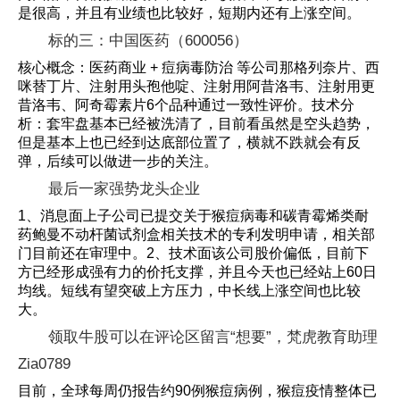
是很高，并且有业绩也比较好，短期内还有上涨空间。
标的三：中国医药（600056）
核心概念：医药商业 + 痘病毒防治 等公司那格列奈片、西
咪替丁片、注射用头孢他啶、注射用阿昔洛韦、注射用更
昔洛韦、阿奇霉素片6个品种通过一致性评价。技术分
析：套牢盘基本已经被洗清了，目前看虽然是空头趋势，
但是基本上也已经到达底部位置了，横就不跌就会有反
弹，后续可以做进一步的关注。
最后一家强势龙头企业
1、消息面上子公司已提交关于猴痘病毒和碳青霉烯类耐
药鲍曼不动杆菌试剂盒相关技术的专利发明申请，相关部
门目前还在审理中。2、技术面该公司股价偏低，目前下
方已经形成强有力的价托支撑，并且今天也已经站上60日
均线。短线有望突破上方压力，中长线上涨空间也比较
大。
领取牛股可以在评论区留言“想要”，梵虎教育助理
Zia0789
目前，全球每周仍报告约90例猴痘病例，猴痘疫情整体已