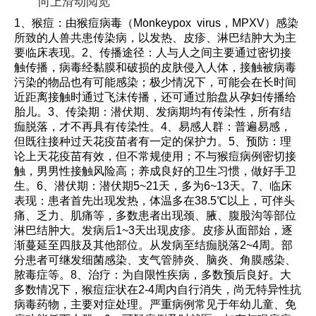
向上滑动阅览
1、猴痘：由猴痘病毒（Monkeypox virus，MPXV）感染
所致的人兽共患传染病，以发热、皮疹、淋巴结肿大为主
要临床表现。2、传播途径：人与人之间主要通过密切接
触传播，病毒经黏膜和破损的皮肤侵入人体，接触被病毒
污染的物品也有可能感染；极少情况下，可能会在长时间
近距离接触时通过飞沫传播，还可通过胎盘从孕妇传播给
胎儿。3、传染期：潜伏期、发病期均有传染性，所有结
痂脱落，才不再具有传染性。4、易感人群：普遍易感，
但既往接种过天花疫苗者有一定的保护力。5、预防：理
论上天花疫苗有效，但不常规使用；不与猴痘病例密切接
触，男男性接触风险高；养成良好的卫生习惯，做好手卫
生。6、潜伏期：潜伏期5~21天，多为6~13天。7、临床
表现：患者首先出现发热，体温多在38.5℃以上，可伴头
痛、乏力、肌痛等，多数患者出现颈、腋、腹股沟等部位
淋巴结肿大。发病后1~3天出现皮疹。皮疹从面部始，逐
渐蔓延至四肢及其他部位。从发病至结痂脱落2~4周。部
分患者可继发细菌感染、支气管肺炎、脑炎、角膜感染、
脓毒症等。8、治疗：为自限性疾病，多数预后良好。大
多数情况下，猴痘症状在2-4周内自行消失，尚无特异性抗
病毒药物，主要对症处理。严重病例常见于年幼儿童、免