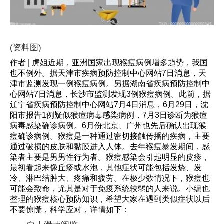
(资料图)
作者 | 虎姐近期，亚洲国家出现猴痘病例增多趋势，我国
也不例外。据天津市疾病预防控制中心网站7日消息，天
津市监测发现一例猴痘病例。另据湖南省疾病预防控制中
心网站7日消息，长沙市监测发现3例猴痘病例。此前，据
辽宁省疾病预防控制中心网站7月4日消息，6月29日，沈
阳市报告1例疑似猴痘病毒感染病例，7月3日诊断为猴痘
病毒感染确诊病例。6月份北京、广州也先后确认出现猴
痘确诊病例。猴痘是一种通过密切接触传播的疾病，主要
通过破损的皮肤和黏膜进入人体。去年猴痘暴发期间，感
染者主要是男男性行为者。猴痘感染会引起明显的皮疹，
最初看起来像丘疹或水泡，其他症状可能包括发烧、发
冷、淋巴结肿大、疼痛和疲劳。在极少数情况下，猴痘也
可能会致命，尤其是对于免疫系统较弱的人来说。小编也
整理的猴痘核心预防知识，希望大家在遇到类似症状以后
不要惊慌，科学应对，详情如下：