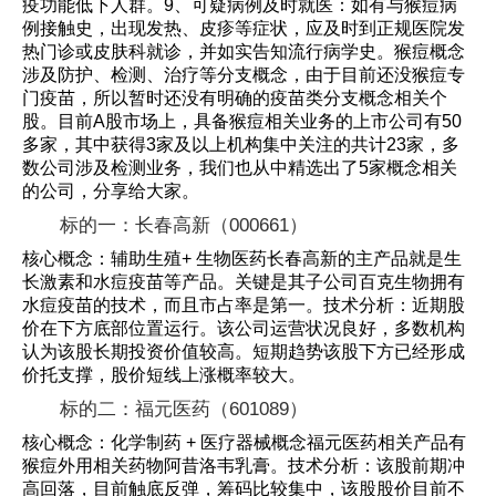
疫功能低下人群。9、可疑病例及时就医：如有与猴痘病
例接触史，出现发热、皮疹等症状，应及时到正规医院发
热门诊或皮肤科就诊，并如实告知流行病学史。猴痘概念
涉及防护、检测、治疗等分支概念，由于目前还没猴痘专
门疫苗，所以暂时还没有明确的疫苗类分支概念相关个
股。目前A股市场上，具备猴痘相关业务的上市公司有50
多家，其中获得3家及以上机构集中关注的共计23家，多
数公司涉及检测业务，我们也从中精选出了5家概念相关
的公司，分享给大家。
标的一：长春高新（000661）
核心概念：辅助生殖+ 生物医药长春高新的主产品就是生
长激素和水痘疫苗等产品。关键是其子公司百克生物拥有
水痘疫苗的技术，而且市占率是第一。技术分析：近期股
价在下方底部位置运行。该公司运营状况良好，多数机构
认为该股长期投资价值较高。短期趋势该股下方已经形成
价托支撑，股价短线上涨概率较大。
标的二：福元医药（601089）
核心概念：化学制药 + 医疗器械概念福元医药相关产品有
猴痘外用相关药物阿昔洛韦乳膏。技术分析：该股前期冲
高回落，目前触底反弹，筹码比较集中，该股股价目前不