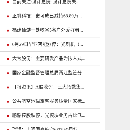
当前关注:设计总院: 设计总院关...
正帆科技：史可成已减持68.89万...
福建仙游一处峡谷5名户外爱好者...
6月29日华亚智能涨停：光刻机（...
大为股份：主要研发产品为嵌入式...
国家金融监督管理总局两江监管分...
【报资讯】A股收评：三大指数集...
公共航空运输旅客服务质量国家标...
鹏鼎控股跌停，光模块业务占比低...
瑞银：上调国泰航空(00293)目标...