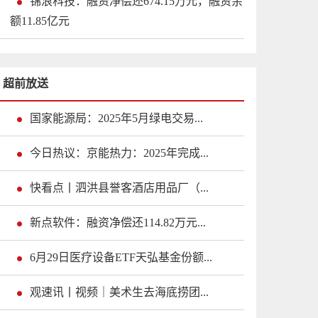
锦浪科技：融资净偿还674.15万元，融资余
额11.85亿元
超前放送
国家能源局：2025年5月绿电交易...
今日热议：京能热力：2025年完成...
快看点丨泗洪县誉客酒店用品厂（...
新点软件：融资净偿还114.82万元...
6月29日医疗设备ETF天弘基金份额...
观速讯丨视频｜美术生去海底捞团...