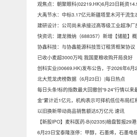
观焦点：朝聚眼科(02219.HK)6月23日耗资1
大禹节水：中标3.17亿元新疆塔里木河干流生
建研设计：公司尚未承接过高等级工业超净厂
快资讯：建龙微纳（688357）新增【储能】
协鑫科技：与协鑫能源科技签订租赁框架协议
已收小麦超3000万吨 我国夏粮收购开局良好
创科实业(00669.HK)发布公告，于2026年6
北大荒龙虎榜数据（6月23日）|每日热点
每日头条!标的指数最大回撤创“9·24”行情以来
金”累计近1亿元，机构表示可择机低位布局红
以旧换新带动商品销售额达5万亿元 速讯
【新股IPO】麦科医药-B(02335)暗盘暂报29港
6月23日宝泰隆涨停：甲醇，石墨烯，石墨电