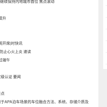
模继续保持内地城市首位 焦点滚动
提升
闹开席|时快讯
防止心火上炎 速读
过端午
级认证 要闻
看点
用于APA泊车场景的车位融合方法、系统、存储介质及