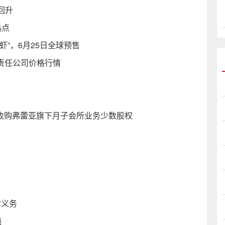
回升
热点
”，6月25日全球预售
限责任公司价格行情
% 拟收购弗蕾亚旗下月子会所业务少数股权
露义务
吨