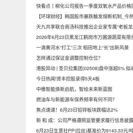
快看点丨柳化公司报告一季度双氧水产品价格
【环球财经】韩国股市暴跌触发熔断机制_今
天九共享联合商汤科技推出企业家专属“老板龙虾
2026年6月23日黑龙江鹤岗市万圃源蔬菜有
一滴黄河水“打工”三次 稻田地上“长”出新风景
怎样通过保证金调整控制仓位？
港股异动 | 圣贝拉集团(02508)盘中涨超5
今日热闻!贤丰控股录得5天4板
中橡智能焕新启航，智绘未来新蓝图
燃油车与新能源车保养频率有何不同？
焦点速递！6月23日铅锌板块跌幅达2%
新 和 成：公司严格遵照监管要求履行信息披
6月23日生意社PP(拉丝)基准价为9143.33元/