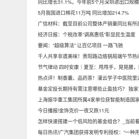
同比增长31.1%，今年前5个月深圳进出口规
5月我国进口棉花11万吨 同比增加214.7%
广信材料：截至目前公司整体产销量同比有所
经济日报：个税改革“调高惠低”彰显民生温度
要闻：“超级算法” 让百亿项目 一路飞驰
千人共享非遗美味！贵阳路边烙锅局端午节热
节气律动 四时安康｜夏至：甩甩手，晃晃腰，
热点评！制香囊、品药茶！灌云学子中医院里
基金定投长期持有需注意哪些止盈技巧？ 独家
上海振华重工集团所属4家单位获智能制造国家
今日播报!金饰克价一夜又跌11元
怎样快速搭建一个低风险的基金组合？_当前
每日热讯!广汽集团获得发明专利授权：“一种