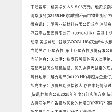
中通客车：融资净买入515.06万元，融资余额2
润华服务(02455.HK)拟收购济南市物业 对价为
微资讯！江阴震业新材料有限公司成立 注册资本
冠亚商业集团有限公司（00104.HK）宣派末期
动态:美股异动 | 谷歌(GOOGL.US)跌逾5
当前关注:巨星农牧: 乐山巨星农牧股份有限公
当前信息：天津港：拟发行股份购买天津港第二
发起考试怎么随机抽题，优先选择考试宝的理
每日短讯：越秀地产(00123.HK)与越秀企
旭光电子：股价短期涨幅较大 存在市场情绪过
[快讯]梓橦宫公布2025年年度分红实施方案|快
支持沃尔玛广告投放优化的跨境ERP有吗？赛
端午节假期国内出游1.24亿人次|速递