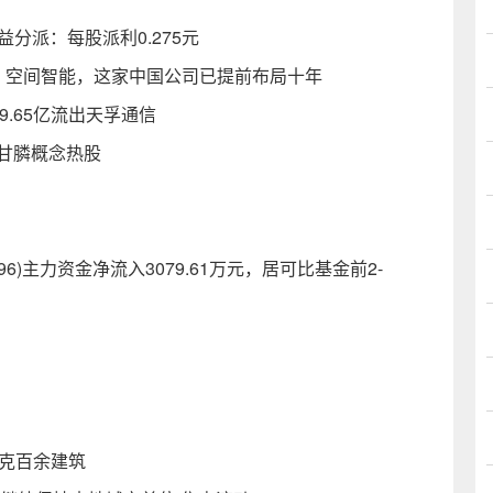
权益分派：每股派利0.275元
屠榜！空间智能，这家中国公司已提前布局十年
9.65亿流出天孚通信
草甘膦概念热股
196)主力资金净流入3079.61万元，居可比基金前2-
茨克百余建筑