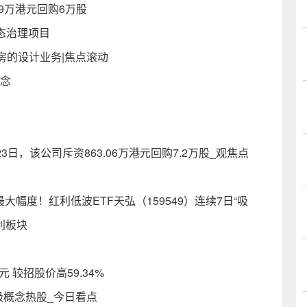
4.9万港元回购6万股
态治理项目
房的设计业务|焦点滚动
概念
月23日，该公司斥资863.06万港元回购7.2万股_观焦点
最大幅度！红利低波ETF天弘（159549）连续7日“吸
利板块
元 较招股价高59.34%
极概念热股_今日看点