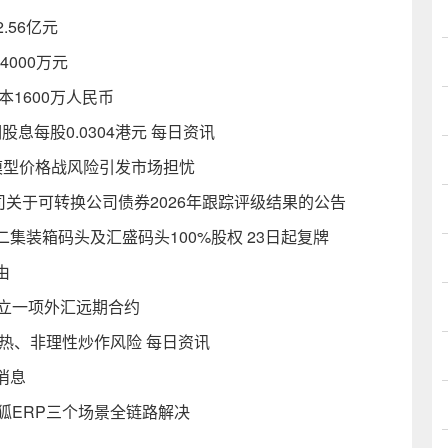
.56亿元
4000万元
1600万人民币
股息每股0.0304港元 每日资讯
% 大模型价格战风险引发市场担忧
司关于可转换公司债券2026年跟踪评级结果的公告
集装箱码头及汇盛码头100%股权 23日起复牌
由
业订立一项外汇远期合约
热、非理性炒作风险 每日资讯
消息
狐ERP三个场景全链路解决