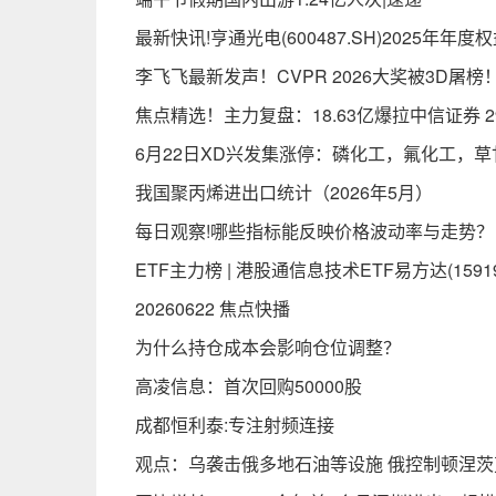
最新快讯!亨通光电(600487.SH)2025年年度
李飞飞最新发声！CVPR 2026大奖被3D
焦点精选！主力复盘：18.63亿爆拉中信证券 2
6月22日XD兴发集涨停：磷化工，氟化工，
我国聚丙烯进出口统计（2026年5月）
每日观察!哪些指标能反映价格波动率与走势？
ETF主力榜 | 港股通信息技术ETF易方达(159
20260622 焦点快播
为什么持仓成本会影响仓位调整？
高凌信息：首次回购50000股
成都恒利泰:专注射频连接
观点：乌袭击俄多地石油等设施 俄控制顿涅