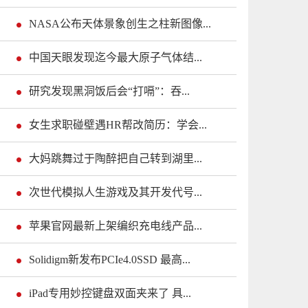
NASA公布天体景象创生之柱新图像...
中国天眼发现迄今最大原子气体结...
研究发现黑洞饭后会“打嗝”：吞...
女生求职碰壁遇HR帮改简历：学会...
大妈跳舞过于陶醉把自己转到湖里...
次世代模拟人生游戏及其开发代号...
苹果官网最新上架编织充电线产品...
Solidigm新发布PCIe4.0SSD 最高...
iPad专用妙控键盘双面夹来了 具...