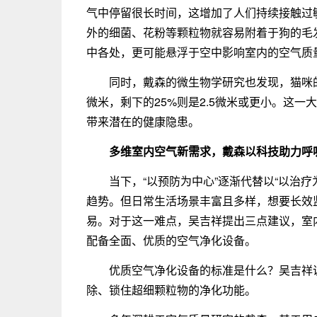
气中停留很长时间，这增加了人们持续接触过
外的细菌、花粉等颗粒物就容易附着于狗的毛
中各处，更可能悬浮于空中影响室内的空气质量
同时，戴森的微生物学研究也发现，猫咪的
微米，剩下的25%则是2.5微米或更小。这
带来潜在的健康隐患。
多维
室内
空气
新
需求
，戴森
以
科技
助力呼
当下，“以预防为中心”逐渐代替以“以治
趋势。但日常生活场景丰富且多样，想要长效
易。对于这一难点，吴吉祥提出三点建议，室
配备全面、优质的空气净化设备。
优质空气净化设备的标准是什么？吴吉祥
除、锁住超细颗粒物的净化功能。