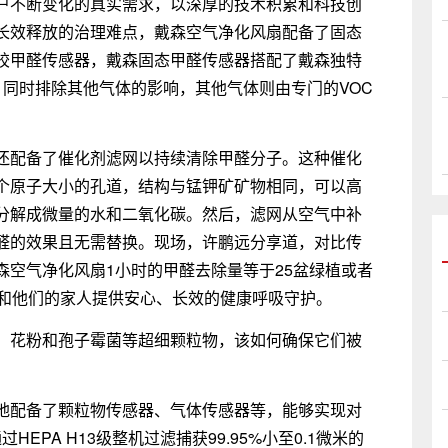
户不断变化的真实需求，以深厚的技术积累和科技创
长效释放的治理难点，戴森空气净化风扇配备了固态
胶甲醛传感器，戴森固态甲醛传感器搭配了戴森独特
，同时排除其他气体的影响，其他气体则由专门的VOC
还配备了催化剂滤网以持续清除甲醛分子。这种催化
个原子大小的孔道，结构与锰钾矿矿物相同，可以高
分解成微量的水和二氧化碳。然后，滤网从空气中补
醛的效果且无需替换。现场，许鹏远分享道，对比传
森空气净化风扇1小时的甲醛去除量等于25盆绿植或者
童和他们的家人提供安心、长效的健康呼吸守护。
、花粉和孢子霉菌等超细颗粒物，该如何确保它们被
地配备了颗粒物传感器、气体传感器等，能够实现对
HEPA H13级整机过滤捕获99.95%小至0.1微米的