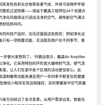
和挥发性有机化合物等有害气体，并将污染物牢牢锁
的整机过滤效果——得益于戴森工程师在24个关键点
气净化风扇保证只送出洁净的空气，避免脏空气通过
喷射回房间内。
关的科技产品时，往往还面临这些担忧：例如净化设
备只有一项侧重功能，无法顾及用户在不同季节、客
大家想到了。”许鹏远表示，戴森Air Amplifier
匀净化。它采用特别的环形放大器喷射气流，使气流
角落，让人们在家中各个区域的活动更加安心。此
恒温制暖等功能来满足用户一年四季不断变化的健康
用程序及微信小程序实现远程操控，实时掌握家中空气质量
升级方向经过了多次变革。从用户需求出发，智能化