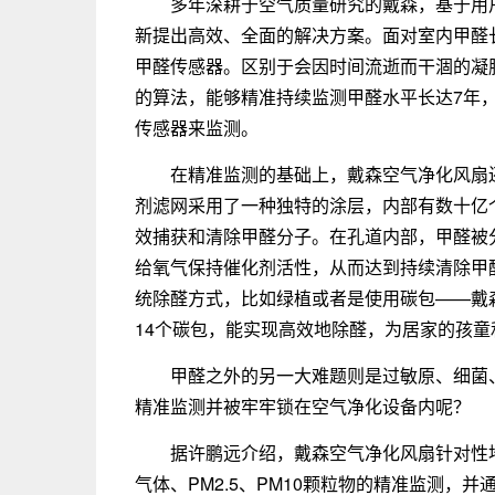
多年深耕于空气质量研究的戴森，基于用
新提出高效、全面的解决方案。面对室内甲醛
甲醛传感器。区别于会因时间流逝而干涸的凝
的算法，能够精准持续监测甲醛水平长达7年
传感器来监测。
在精准监测的基础上，戴森空气净化风扇
剂滤网采用了一种独特的涂层，内部有数十亿
效捕获和清除甲醛分子。在孔道内部，甲醛被
给氧气保持催化剂活性，从而达到持续清除甲
统除醛方式，比如绿植或者是使用碳包——戴
14个碳包，能实现高效地除醛，为居家的孩
甲醛之外的另一大难题则是过敏原、细菌
精准监测并被牢牢锁在空气净化设备内呢？
据许鹏远介绍，戴森空气净化风扇针对性
气体、PM2.5、PM10颗粒物的精准监测，并通过